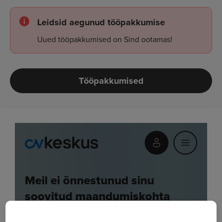
Leidsid aegunud tööpakkumise
Uued tööpakkumised on Sind ootamas!
Tööpakkumised