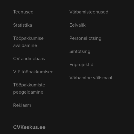
Teenused
Värbamisteenused
Statistika
Eelvalik
Tööpakkumise
Personaliotsing
avaldamine
Sihtotsing
CV andmebaas
Eriprojektid
VIP tööpakkumised
Värbamine välismaal
Tööpakkumiste
peegeldamine
Reklaam
CVKeskus.ee