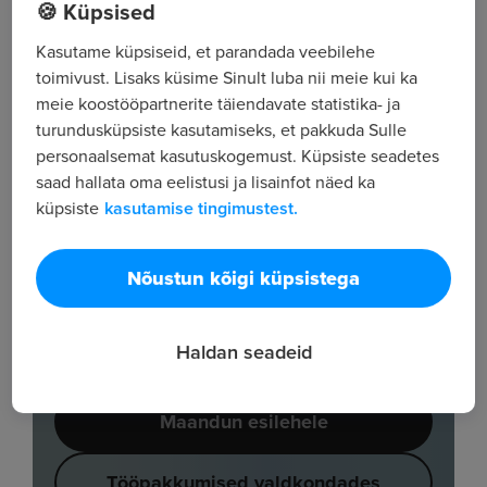
🍪 Küpsised
Kasutame küpsiseid, et parandada veebilehe
toimivust. Lisaks küsime Sinult luba nii meie kui ka
meie koostööpartnerite täiendavate statistika- ja
turundusküpsiste kasutamiseks, et pakkuda Sulle
personaalsemat kasutuskogemust. Küpsiste seadetes
saad hallata oma eelistusi ja lisainfot näed ka
küpsiste
kasutamise tingimustest.
Nõustun kõigi küpsistega
Haldan seadeid