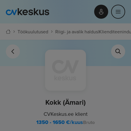
Töökuulutused
Riigi- ja avalik haldus
|
Klienditeenind
Kokk (Ämari)
CVKeskus.ee klient
1350 - 1650
€/kuus
Bruto