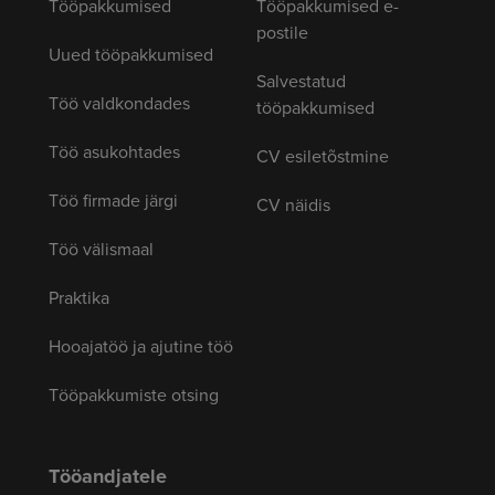
Tööpakkumised
Tööpakkumised e-
postile
Uued tööpakkumised
Salvestatud
Töö valdkondades
tööpakkumised
Töö asukohtades
CV esiletõstmine
Töö firmade järgi
CV näidis
Töö välismaal
Praktika
Hooajatöö ja ajutine töö
Tööpakkumiste otsing
Tööandjatele