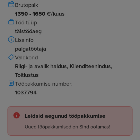
Brutopalk
1350 - 1650
€/kuus
Töö tüüp
täistööaeg
Lisainfo
palgatöötaja
Valdkond
Riigi- ja avalik haldus, Klienditeenindus,
Toitlustus
Tööpakkumise number:
1037794
Leidsid aegunud tööpakkumise
Uued tööpakkumised on Sind ootamas!