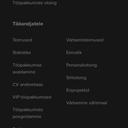
Tööpakkumiste otsing
Tööandjatele
Teenused
Värbamisteenused
Statistika
Eelvalik
Tööpakkumise
Personaliotsing
avaldamine
Sihtotsing
CV andmebaas
Eriprojektid
VIP tööpakkumised
Värbamine välismaal
Tööpakkumiste
peegeldamine