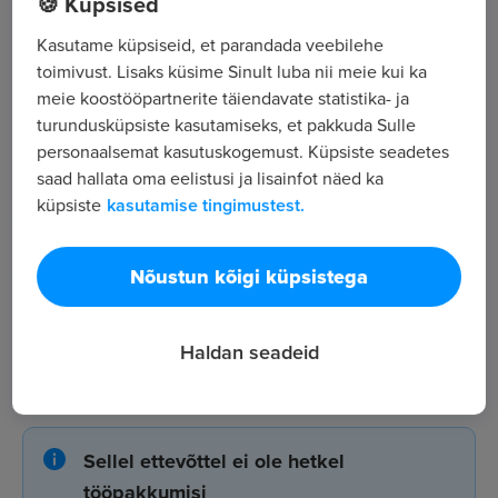
🍪 Küpsised
,
Kasutame küpsiseid, et parandada veebilehe
toimivust. Lisaks küsime Sinult luba nii meie kui ka
Kõik tööpakkumised
meie koostööpartnerite täiendavate statistika- ja
turundusküpsiste kasutamiseks, et pakkuda Sulle
personaalsemat kasutuskogemust. Küpsiste seadetes
Tööpakkuja tutvustus
saad hallata oma eelistusi ja lisainfot näed ka
12
küpsiste
kasutamise tingimustest.
Töötajate arv
156
Nõustun kõigi küpsistega
Vaatamised
Haldan seadeid
KMI Grupp OÜ tööpakkumised
Sellel ettevõttel ei ole hetkel
tööpakkumisi