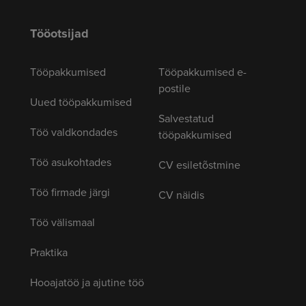
Tööotsijad
Tööpakkumised
Tööpakkumised e-
postile
Uued tööpakkumised
Salvestatud
Töö valdkondades
tööpakkumised
Töö asukohtades
CV esiletõstmine
Töö firmade järgi
CV näidis
Töö välismaal
Praktika
Hooajatöö ja ajutine töö