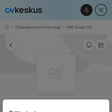
Tööpakkumised firma järgi
KMI Grupp OÜ
KMI Grupp OÜ