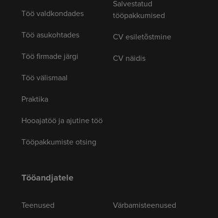
Salvestatud
Töö valdkondades
tööpakkumised
Töö asukohtades
CV esiletõstmine
Töö firmade järgi
CV näidis
Töö välismaal
Praktika
Hooajatöö ja ajutine töö
Tööpakkumiste otsing
Tööandjatele
Teenused
Värbamisteenused