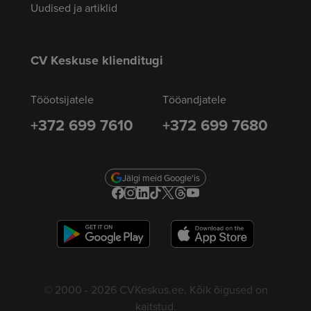
Uudised ja artiklid
CV Keskuse klienditugi
Tööotsijatele
Tööandjatele
+372 699 7610
+372 699 7680
Jälgi meid Google'is
© 2000 - 2026 CVKeskus.ee. Kõik õigused on
kaitstud.