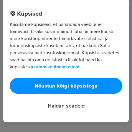
Krookuse 8, Tallinn, Harjumaa
🍪 Küpsised
Kasutame küpsiseid, et parandada veebilehe
Kõik tööpakkumised
toimivust. Lisaks küsime Sinult luba nii meie kui ka
meie koostööpartnerite täiendavate statistika- ja
turundusküpsiste kasutamiseks, et pakkuda Sulle
Tööpakkuja tutvustus
personaalsemat kasutuskogemust. Küpsiste seadetes
saad hallata oma eelistusi ja lisainfot näed ka
4
küpsiste
kasutamise tingimustest.
Töötajate arv
11 218
Vaatamised
Nõustun kõigi küpsistega
Haldan seadeid