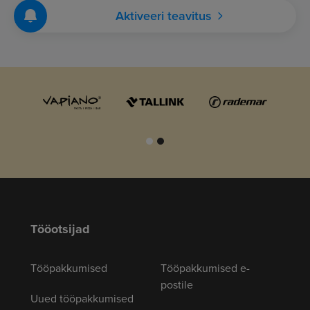
Aktiveeri teavitus
Tööotsijad
Tööpakkumised
Tööpakkumised e-
postile
Uued tööpakkumised