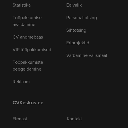
Statistika
Eelvalik
Tööpakkumise
Personaliotsing
avaldamine
Sihtotsing
CV andmebaas
Eriprojektid
VIP tööpakkumised
Värbamine välismaal
Tööpakkumiste
peegeldamine
Reklaam
CVKeskus.ee
Firmast
Kontakt