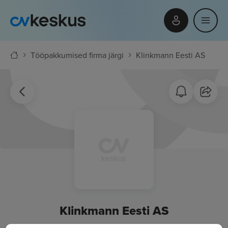
Tööpakkumised firma järgi
Klinkmann Eesti AS
Klinkmann Eesti AS