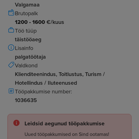
Valgamaa
Brutopalk
1200 - 1600
€/kuus
Töö tüüp
täistööaeg
Lisainfo
palgatöötaja
Valdkond
Klienditeenindus, Toitlustus, Turism /
Hotellindus / Iluteenused
Tööpakkumise number:
1036635
Leidsid aegunud tööpakkumise
Uued tööpakkumised on Sind ootamas!