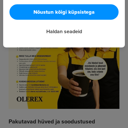
Nõustun kõigi küpsistega
Haldan seadeid
Pakutavad hüved ja soodustused