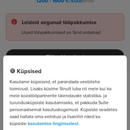
1200 - 1600
€/kuus
Bruto
Leidsid aegunud tööpakkumise
Uued tööpakkumised on Sind ootamas!
Tööpakkumised
🍪 Küpsised
Kasutame küpsiseid, et parandada veebilehe
toimivust. Lisaks küsime Sinult luba nii meie kui ka
meie koostööpartnerite täiendavate statistika- ja
turundusküpsiste kasutamiseks, et pakkuda Sulle
personaalsemat kasutuskogemust. Küpsiste seadetes
saad hallata oma eelistusi ja lisainfot näed ka
küpsiste
kasutamise tingimustest.