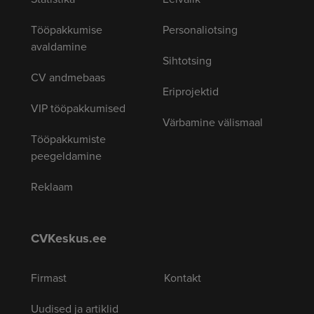
Tööpakkumise
Personaliotsing
avaldamine
Sihtotsing
CV andmebaas
Eriprojektid
VIP tööpakkumised
Värbamine välismaal
Tööpakkumiste
peegeldamine
Reklaam
CVKeskus.ee
Firmast
Kontakt
Uudised ja artiklid