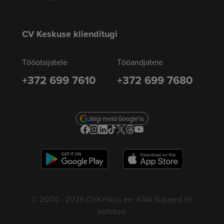
CV Keskuse klienditugi
Tööotsijatele
Tööandjatele
+372 699 7610
+372 699 7680
Jälgi meid Google'is
© 2000 - 2026 CVKeskus.ee. Kõik õigused on
kaitstud.