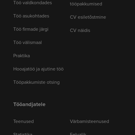
Töö valdkondades
tööpakkumised
Töö asukohtades
CV esiletõstmine
Töö firmade järgi
CV näidis
Töö välismaal
Praktika
Hooajatöö ja ajutine töö
Tööpakkumiste otsing
Tööandjatele
Teenused
Värbamisteenused
Statistika
Eelvalik