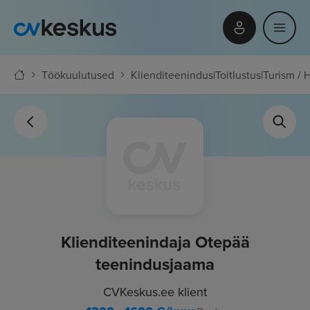
Töökuulutused
Klienditeenindus
|
Toitlustus
|
Turism / 
Klienditeenindaja Otepää
teenindusjaama
CVKeskus.ee klient