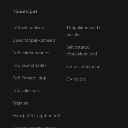
Tööotsijad
Tööpakkumised
Tööpakkumised e-
postile
Uued tööpakkumised
Salvestatud
Töö valdkondades
tööpakkumised
Töö asukohtades
CV esiletõstmine
Töö firmade järgi
CV näidis
Töö välismaal
Praktika
Hooajatöö ja ajutine töö
Tööpakkumiste otsing