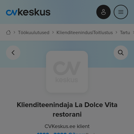
Töökuulutused
Klienditeenindus
|
Toitlustus
Tartu
Klienditeenindaja La Dolce Vita
restorani
CVKeskus.ee klient