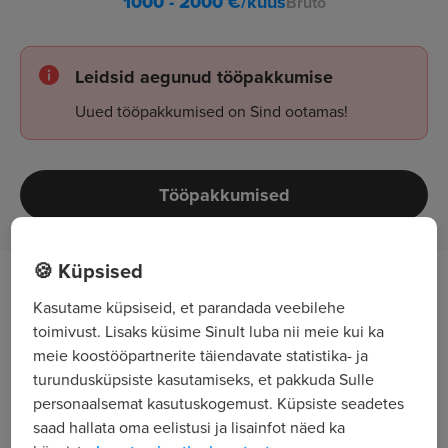
1000 - 2000
€/kuus
Bruto
Leidsid aegunud tööpakkumise
Uued tööpakkumised on Sind ootamas!
Tööpakkumised
🍪 Küpsised
Töö kirjeldus
Kasutame küpsiseid, et parandada veebilehe
toimivust. Lisaks küsime Sinult luba nii meie kui ka
Otsime oma Itaalia restorani, La Dolce Vita
meie koostööpartnerite täiendavate statistika- ja
töökasse kollektiivi energilisi, aktiivseid ja
turundusküpsiste kasutamiseks, et pakkuda Sulle
positiivse ellusuhtumisega teenindajaid. Pakume
personaalsemat kasutuskogemust. Küpsiste seadetes
tööd nii täistööajaga kandidaatidele, kui ka
saad hallata oma eelistusi ja lisainfot näed ka