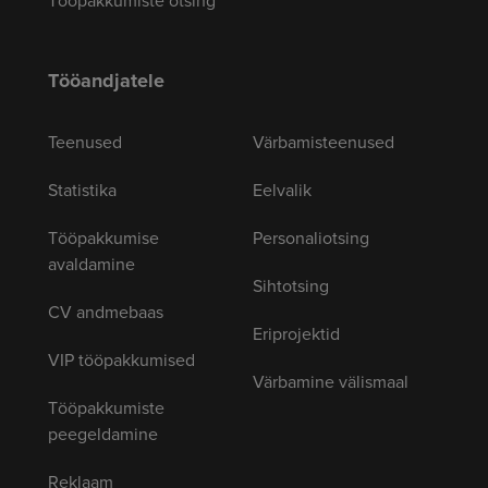
Tööandjatele
Teenused
Värbamisteenused
Statistika
Eelvalik
Tööpakkumise
Personaliotsing
avaldamine
Sihtotsing
CV andmebaas
Eriprojektid
VIP tööpakkumised
Värbamine välismaal
Tööpakkumiste
peegeldamine
Reklaam