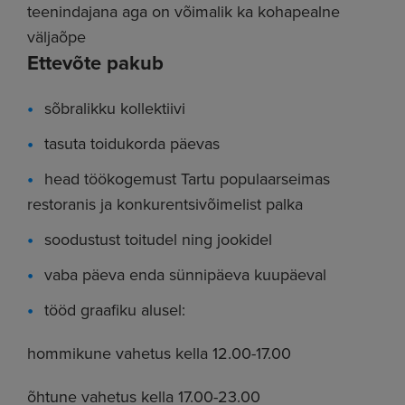
teenindajana aga on võimalik ka kohapealne
väljaõpe
Ettevõte pakub
sõbralikku kollektiivi
tasuta toidukorda päevas
head töökogemust Tartu populaarseimas
restoranis ja konkurentsivõimelist palka
soodustust toitudel ning jookidel
vaba päeva enda sünnipäeva kuupäeval
tööd graafiku alusel:
hommikune vahetus kella 12.00-17.00
õhtune vahetus kella 17.00-23.00