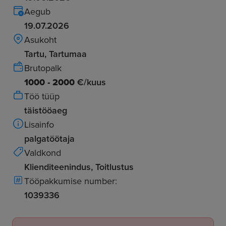
Aegub
19.07.2026
Asukoht
Tartu, Tartumaa
Brutopalk
1000 - 2000
€/kuus
Töö tüüp
täistööaeg
Lisainfo
palgatöötaja
Valdkond
Klienditeenindus, Toitlustus
Tööpakkumise number:
1039336