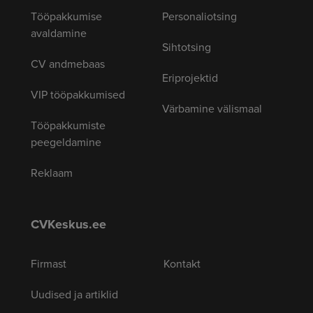
Tööpakkumise
Personaliotsing
avaldamine
Sihtotsing
CV andmebaas
Eriprojektid
VIP tööpakkumised
Värbamine välismaal
Tööpakkumiste
peegeldamine
Reklaam
CVKeskus.ee
Firmast
Kontakt
Uudised ja artiklid