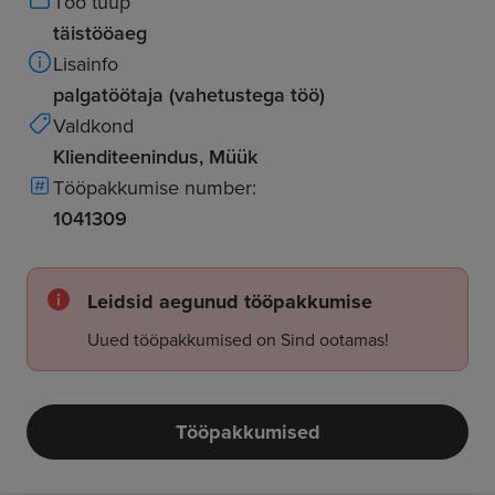
Töö tüüp
täistööaeg
Lisainfo
palgatöötaja (vahetustega töö)
Valdkond
Klienditeenindus, Müük
Tööpakkumise number:
1041309
Leidsid aegunud tööpakkumise
Uued tööpakkumised on Sind ootamas!
Tööpakkumised