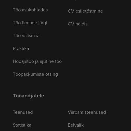
Töö asukohtades
CV esiletõstmine
Töö firmade järgi
CV näidis
Töö välismaal
Praktika
Hooajatöö ja ajutine töö
Tööpakkumiste otsing
Tööandjatele
Teenused
Värbamisteenused
Statistika
Eelvalik