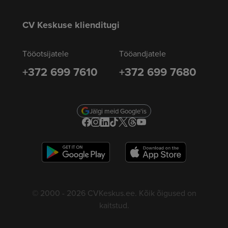
CV Keskuse klienditugi
Tööotsijatele
Tööandjatele
+372 699 7610
+372 699 7680
Jälgi meid Google'is
© 2000 - 2026 CVKeskus.ee. Kõik õigused on
kaitstud.