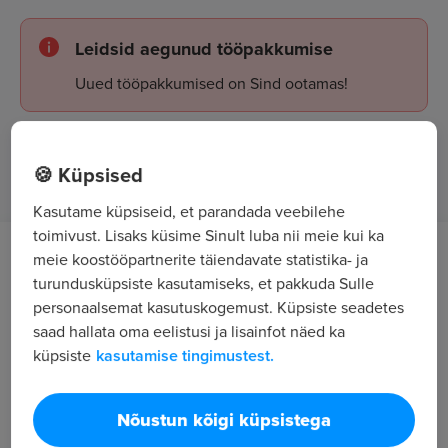
Leidsid aegunud tööpakkumise
Uued tööpakkumised on Sind ootamas!
Tööpakkumised
🍪 Küpsised
Kasutame küpsiseid, et parandada veebilehe
toimivust. Lisaks küsime Sinult luba nii meie kui ka
meie koostööpartnerite täiendavate statistika- ja
Töö kirjeldus
turundusküpsiste kasutamiseks, et pakkuda Sulle
personaalsemat kasutuskogemust. Küpsiste seadetes
Otsime I.L.U. Kristiine Keskuse kauplusesse
saad hallata oma eelistusi ja lisainfot näed ka
Tallinnas säravat KLIENDITEENINDAJA -
küpsiste
kasutamise tingimustest.
ILUKONSULTANTI
Ootused kandidaadile
Nõustun kõigi küpsistega