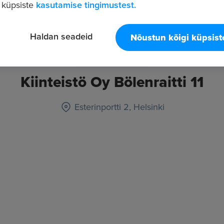
 küpsiste
kasutamise tingimustest.
Haldan seadeid
Nõustun kõigi küpsis
Kiinteistö Oy Bölenraitti 11
Esterinportti 2, Helsinki