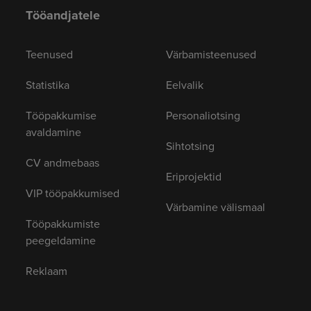
Tööandjatele
Teenused
Värbamisteenused
Statistika
Eelvalik
Tööpakkumise
Personaliotsing
avaldamine
Sihtotsing
CV andmebaas
Eriprojektid
VIP tööpakkumised
Värbamine välismaal
Tööpakkumiste
peegeldamine
Reklaam