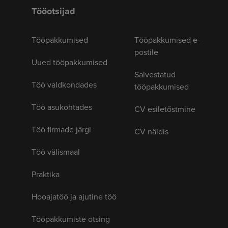
Tööotsijad
Tööpakkumised
Tööpakkumised e-
postile
Uued tööpakkumised
Salvestatud
Töö valdkondades
tööpakkumised
Töö asukohtades
CV esiletõstmine
Töö firmade järgi
CV näidis
Töö välismaal
Praktika
Hooajatöö ja ajutine töö
Tööpakkumiste otsing