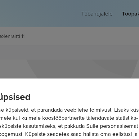
Tööandjatele
Tööpa
ölenraitti 11
üpsised
 küpsiseid, et parandada veebilehe toimivust. Lisaks küs
 meie kui ka meie koostööpartnerite täiendavate statistika- 
sküpsiste kasutamiseks, et pakkuda Sulle personaalsemat
ogemust. Küpsiste seadetes saad hallata oma eelistusi ja l