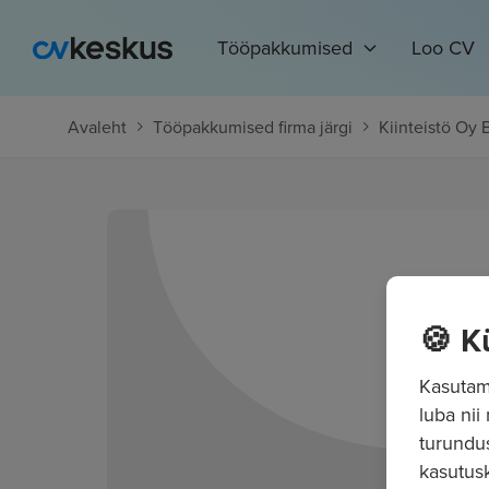
Tööpakkumised
Loo CV
Avaleht
Tööpakkumised firma järgi
Kiinteistö Oy B
🍪 K
Kasutame
luba nii
turundu
kasutusk