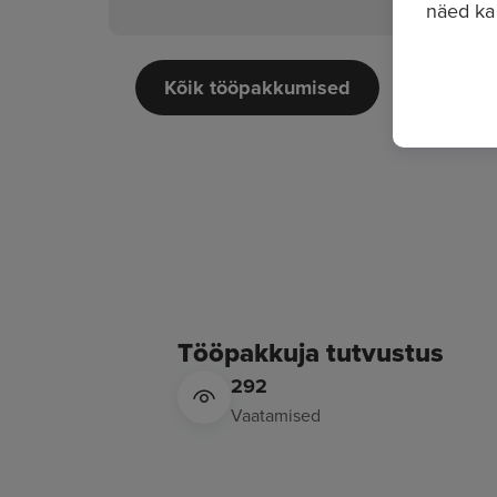
näed ka
Kõik tööpakkumised
Tööpakkuja tutvustus
292
Vaatamised