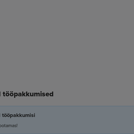
 11 tööpakkumised
el tööpakkumisi
ootamas!