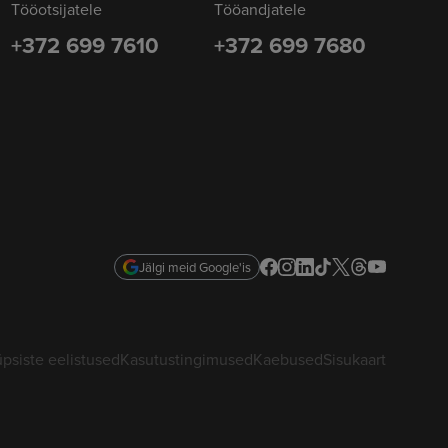
Tööotsijatele
Tööandjatele
+372 699 7610
+372 699 7680
Jälgi meid Google'is
psiste eelistused
Kasutustingimused
Kaebused
Sisukaart