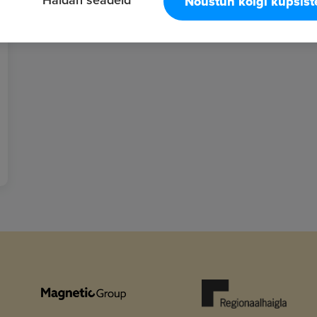
Nõustun kõigi küpsis