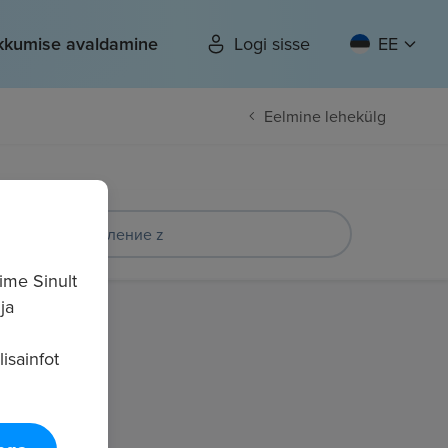
kkumise avaldamine
Logi sisse
EE
Eelmine lehekülg
ime Sinult
ja
isainfot