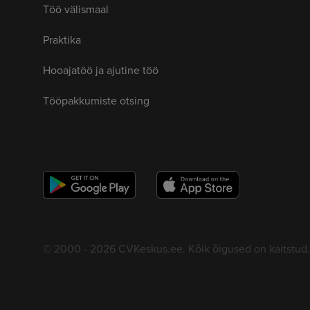
Töö välismaal
Praktika
Hooajatöö ja ajutine töö
Tööpakkumiste otsing
© 2000 - 2026 CVKeskus.ee. Kõik õigused on kaitstud.