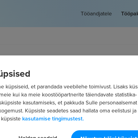
Tööandjatele
Tööpa
üpsised
Sisuturundus
Tööturg
Rohkem
 küpsiseid, et parandada veebilehe toimivust. Lisaks küs
 meie kui ka meie koostööpartnerite täiendavate statistika- 
sküpsiste kasutamiseks, et pakkuda Sulle personaalsemat
ogemust. Küpsiste seadetes saad hallata oma eelistusi ja l
 küpsiste
kasutamise tingimustest.
Haldan seadeid