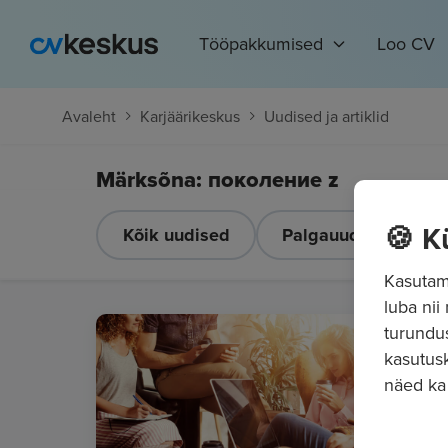
Tööpakkumised
Loo CV
Avaleht
Karjäärikeskus
Uudised ja artiklid
Märksõna: поколение z
🍪 K
Kõik uudised
Palgauudised
Kasutame
luba nii
turundu
kasutusk
näed ka