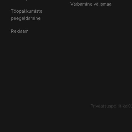
Värbamine välismaal
Tööpakkumiste
peegeldamine
Reklaam
Privaatsuspoliitika
Kü