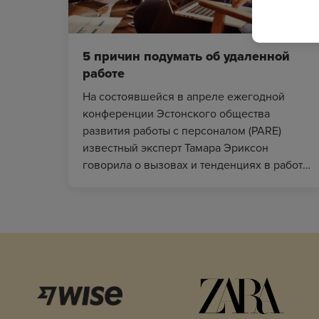
5 причин подумать об удаленной
работе
На состоявшейся в апреле ежегодной
конференции Эстонского общества
развития работы с персоналом (PARE)
известный эксперт Тамара Эриксон
говорила о вызовах и тенденциях в работе
21-го века. Помимо прочего, она придала
большое значение тому, чтобы рабо...