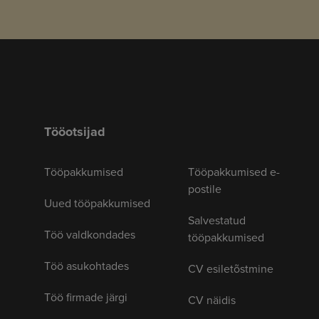
Tööotsijad
Tööpakkumised
Tööpakkumised e-
postile
Uued tööpakkumised
Salvestatud
Töö valdkondades
tööpakkumised
Töö asukohtades
CV esiletõstmine
Töö firmade järgi
CV näidis