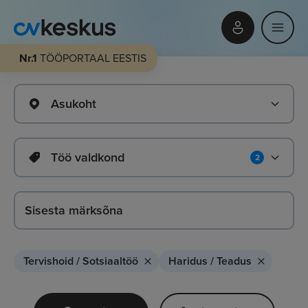
Nr.1
TÖÖPORTAAL EESTIS
Asukoht
Töö valdkond
2
Tervishoid / Sotsiaaltöö
Haridus / Teadus