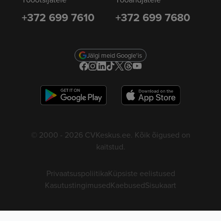
+372 699 7610
+372 699 7680
Jälgi meid Google'is
© 2000 - 2026 CVKeskus.ee. Kõik õigused on
kaitstud.
Privaatsuspoliitika
Küpsiste eelistused
Kasutustingimused
Kaebused
Sisukaart