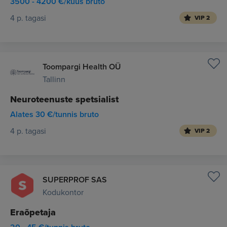
3500 - 4200 €/kuus bruto
4 p. tagasi
VIP 2
Toompargi Health OÜ
Tallinn
Neuroteenuste spetsialist
Alates 30 €/tunnis bruto
4 p. tagasi
VIP 2
SUPERPROF SAS
Kodukontor
Eraõpetaja