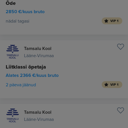
Õde
2850 €/kuus bruto
nädal tagasi
VIP 1
Tamsalu Kool
Lääne-Virumaa
Liitklassi õpetaja
Alates 2366 €/kuus bruto
2 päeva jäänud
VIP 1
Tamsalu Kool
Lääne-Virumaa