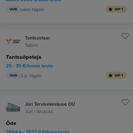
päev tagasi
UUS
VIP 1
Tantsustaar
Tallinn
Tantsuõpetaja
25 - 35 €/tunnis bruto
2 p. tagasi
UUS
VIP 1
Jüri Tervisekeskuse OÜ
Jüri / Aruküla
Õde
2654.4 - 2822.4 €/kuus bruto