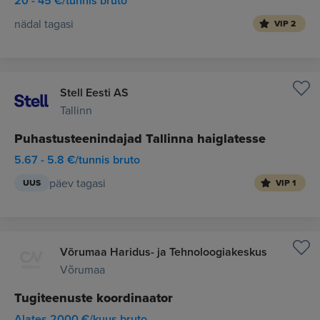
20 - 45 €/tunnis bruto
nädal tagasi
VIP 2
Stell Eesti AS
Tallinn
Puhastusteenindajad Tallinna haiglatesse
5.67 - 5.8 €/tunnis bruto
päev tagasi
UUS
VIP 1
Võrumaa Haridus- ja Tehnoloogiakeskus
Võrumaa
Tugiteenuste koordinaator
Alates 2000 €/kuus bruto