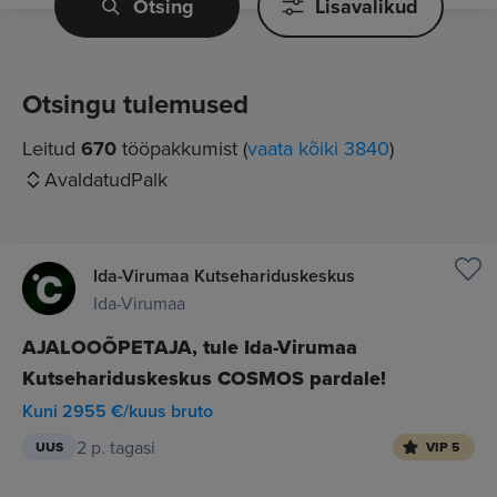
Otsing
Lisavalikud
Otsingu tulemused
Leitud
670
tööpakkumist (
vaata kõiki 3840
)
Avaldatud
Palk
Ida-Virumaa Kutsehariduskeskus
Ida-Virumaa
AJALOOÕPETAJA, tule Ida-Virumaa
Kutsehariduskeskus COSMOS pardale!
Kuni 2955 €/kuus bruto
2 p. tagasi
UUS
VIP 5