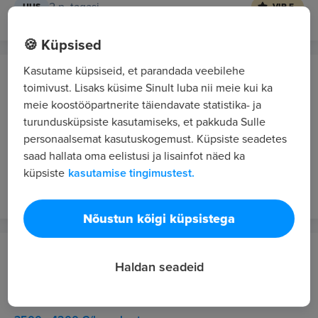
2 p. tagasi
UUS
VIP 5
🍪 Küpsised
Kasutame küpsiseid, et parandada veebilehe
Ida-Virumaa Kutsehariduskeskus
toimivust. Lisaks küsime Sinult luba nii meie kui ka
Ida-Virumaa
meie koostööpartnerite täiendavate statistika- ja
ERIPEDAGOOG, tule meie Ida-Virumaa
turundusküpsiste kasutamiseks, et pakkuda Sulle
personaalsemat kasutuskogemust. Küpsiste seadetes
Kutsehariduskeskus COSMOS pardale!
saad hallata oma eelistusi ja lisainfot näed ka
Kuni 2955 €/kuus bruto
küpsiste
kasutamise tingimustest.
2 näd. tagasi
VIP 5
Nõustun kõigi küpsistega
Toompargi Health OÜ
Haldan seadeid
Tallinn / Hübriid
Kliiniline psühholoog