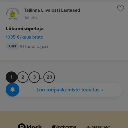
Tallinna Liivalossi Lasteaed
Tallinn
Liikumisõpetaja
1035 €/kuus bruto
10 tundi tagasi
UUS
1
2
3
...
23
Loo tööpakkumiste teavitus