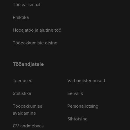
Töö välismaal
Praktika
Hooajatöö ja ajutine töö
Tööpakkumiste otsing
Tööandjatele
Teenused
Värbamisteenused
Statistika
Eelvalik
Tööpakkumise
Personaliotsing
avaldamine
Sihtotsing
CV andmebaas