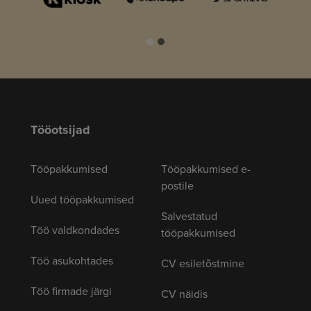
Tööotsijad
Tööpakkumised
Tööpakkumised e-
postile
Uued tööpakkumised
Salvestatud
Töö valdkondades
tööpakkumised
Töö asukohtades
CV esiletõstmine
Töö firmade järgi
CV näidis