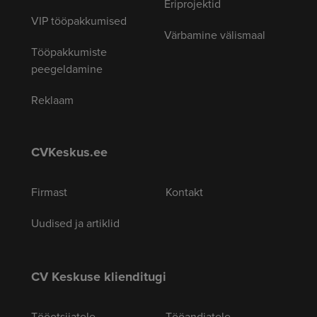
Eriprojektid
VIP tööpakkumised
Värbamine välismaal
Tööpakkumiste
peegeldamine
Reklaam
CVKeskus.ee
Firmast
Kontakt
Uudised ja artiklid
CV Keskuse klienditugi
Tööotsijatele
Tööandjatele