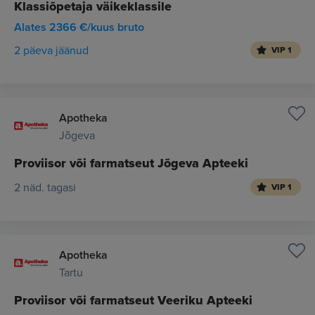
Klassiõpetaja väikeklassile
Alates 2366 €/kuus bruto
2 päeva jäänud
VIP 1
Apotheka
Jõgeva
Proviisor või farmatseut Jõgeva Apteeki
2 näd. tagasi
VIP 1
Apotheka
Tartu
Proviisor või farmatseut Veeriku Apteeki