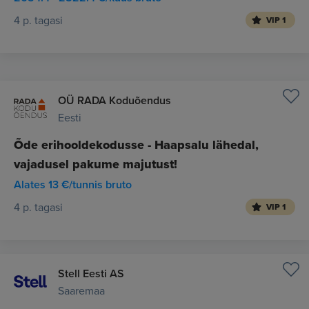
4 p. tagasi
VIP 1
OÜ RADA Koduõendus
Eesti
Õde erihooldekodusse - Haapsalu lähedal,
vajadusel pakume majutust!
Alates 13 €/tunnis bruto
4 p. tagasi
VIP 1
Stell Eesti AS
Saaremaa