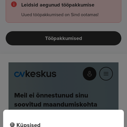
Leidsid aegunud tööpakkumise
Uued tööpakkumised on Sind ootamas!
Tööpakkumised
🍪 Küpsised