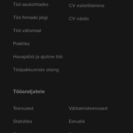
Töö asukohtades
CV esiletõstmine
Töö firmade järgi
CV näidis
Töö välismaal
Praktika
Hooajatöö ja ajutine töö
Tööpakkumiste otsing
Tööandjatele
Teenused
Värbamisteenused
Statistika
Eelvalik