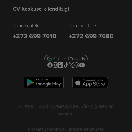
CV Keskuse klienditugi
Tööotsijatele
Tööandjatele
+372 699 7610
+372 699 7680
Jälgi meid Google'is
© 2000 - 2026 CVKeskus.ee. Kõik õigused on
kaitstud.
Privaatsuspoliitika
Küpsiste eelistused