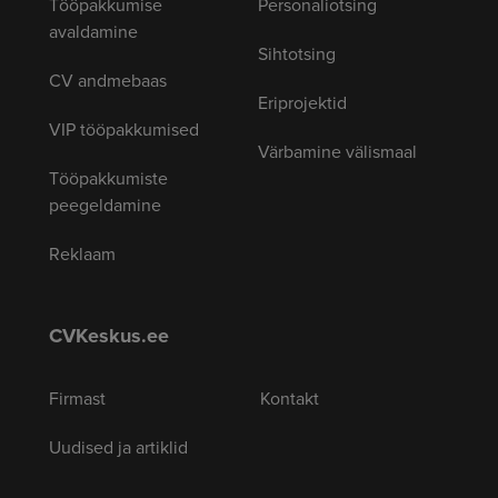
Tööpakkumise
Personaliotsing
avaldamine
Sihtotsing
CV andmebaas
Eriprojektid
VIP tööpakkumised
Värbamine välismaal
Tööpakkumiste
peegeldamine
Reklaam
CVKeskus.ee
Firmast
Kontakt
Uudised ja artiklid