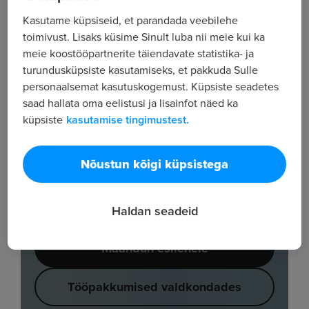
Kasutame küpsiseid, et parandada veebilehe
toimivust. Lisaks küsime Sinult luba nii meie kui ka
meie koostööpartnerite täiendavate statistika- ja
turundusküpsiste kasutamiseks, et pakkuda Sulle
personaalsemat kasutuskogemust. Küpsiste seadetes
saad hallata oma eelistusi ja lisainfot näed ka
küpsiste
kasutamise tingimustest.
Nõustun kõigi küpsistega
Haldan seadeid