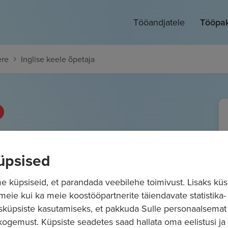
Tööandjatele
Tööpa
ere
Inglise keele õpetaja
petaja
üpsised
s
1970
€/kuus
Bruto
 küpsiseid, et parandada veebilehe toimivust. Lisaks küs
 meie kui ka meie koostööpartnerite täiendavate statistika- 
sküpsiste kasutamiseks, et pakkuda Sulle personaalsemat
ogemust. Küpsiste seadetes saad hallata oma eelistusi ja l