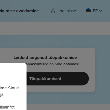
kkumise avaldamine
Logi sisse
EE
Leidsid aegunud tööpakkumise
Uued tööpakkumised on Sind ootamas!
Tööpakkumised
ime Sinult
ja
isainfot