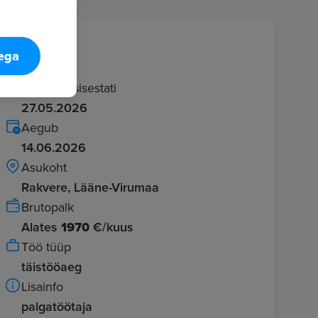
Info
tega
Kuulutus sisestati
27.05.2026
Aegub
14.06.2026
Asukoht
Rakvere, Lääne-Virumaa
Brutopalk
Alates
1970
€/kuus
Töö tüüp
täistööaeg
Lisainfo
palgatöötaja