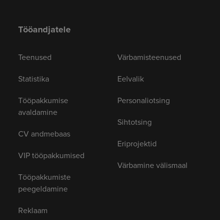
Tööandjatele
Teenused
Värbamisteenused
Statistika
Eelvalik
Tööpakkumise
Personaliotsing
avaldamine
Sihtotsing
CV andmebaas
Eriprojektid
VIP tööpakkumised
Värbamine välismaal
Tööpakkumiste
peegeldamine
Reklaam