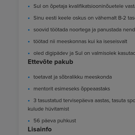
Sul on õpetaja kvalifikatsiooninõuetele vas
Sinu eesti keele oskus on vähemalt B-2 ta
soovid töötada noortega ja panustada nen
töötad nii meeskonnas kui ka iseseisvalt
oled digipädev ja Sul on valmisolek kasuta
Ettevõte pakub
toetavat ja sõbralikku meeskonda
mentorit esimeseks õppeaastaks
3 tasustatud tervisepäeva aastas, tasuta spo
kulude hüvitamist
56 päeva puhkust
Lisainfo