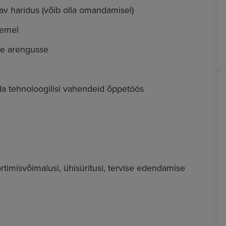
tav haridus (võib olla omandamisel)
semel
de arengusse
da tehnoloogilisi vahendeid õppetöös
rtimisvõimalusi, ühisüritusi, tervise edendamise