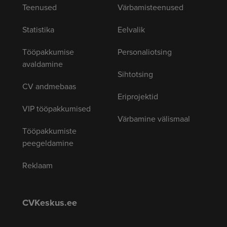
Teenused
Värbamisteenused
Statistika
Eelvalik
Tööpakkumise
Personaliotsing
avaldamine
Sihtotsing
CV andmebaas
Eriprojektid
VIP tööpakkumised
Värbamine välismaal
Tööpakkumiste
peegeldamine
Reklaam
CVKeskus.ee