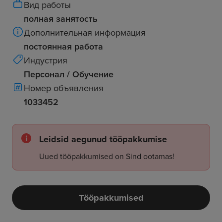
Вид работы
полная занятость
Дополнительная информация
постоянная работа
Индустрия
Персонал / Обучение
Номер объявления
1033452
Leidsid aegunud tööpakkumise
Uued tööpakkumised on Sind ootamas!
Tööpakkumised