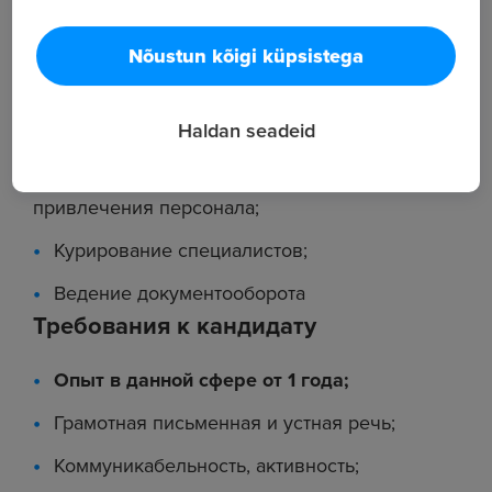
распределение кандидатов по
Nõustun kõigi küpsistega
подразделениям;
Взаимодействие с подразделениями -
Haldan seadeid
контроль открытия и закрытия вакансий;
Поиск дополнительных каналов
привлечения персонала;
Курирование специалистов;
Ведение документооборота
Требования к кандидату
Опыт в данной сфере от 1 года;
Грамотная письменная и устная речь;
Коммуникабельность, активность;