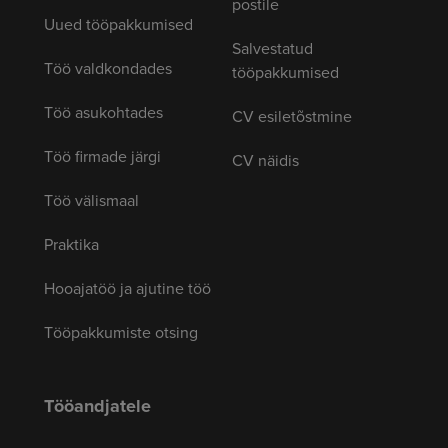
postile
Uued tööpakkumised
Salvestatud
Töö valdkondades
tööpakkumised
Töö asukohtades
CV esiletõstmine
Töö firmade järgi
CV näidis
Töö välismaal
Praktika
Hooajatöö ja ajutine töö
Tööpakkumiste otsing
Tööandjatele