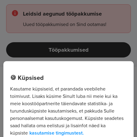
Leidsid aegunud tööpakkumise
Uued tööpakkumised on Sind ootamas!
Tööpakkumised
🍪 Küpsised
Описание работы
Kasutame küpsiseid, et parandada veebilehe
Размещение вакансий в электронных
toimivust. Lisaks küsime Sinult luba nii meie kui ka
meie koostööpartnerite täiendavate statistika- ja
источниках;
turundusküpsiste kasutamiseks, et pakkuda Sulle
Работа с входящими звонками и
personaalsemat kasutuskogemust. Küpsiste seadetes
совершение исходящих звонков кандидатам;
saad hallata oma eelistusi ja lisainfot näed ka
küpsiste
kasutamise tingimustest.
Коммуникация с кандидатами,