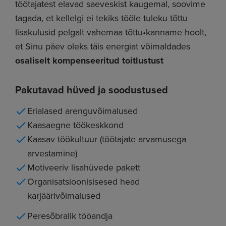
töötajatest elavad saeveskist kaugemal, soovime
tagada, et kellelgi ei tekiks tööle tuleku tõttu
lisakulusid pelgalt vahemaa tõttu•kanname hoolt,
et Sinu päev oleks täis energiat võimaldades
osaliselt kompenseeritud toitlustust
Pakutavad hüved ja soodustused
Erialased arenguvõimalused
Kaasaegne töökeskkond
Kaasav töökultuur (töötajate arvamusega
arvestamine)
Motiveeriv lisahüvede pakett
Organisatsioonisisesed head
karjäärivõimalused
Peresõbralik tööandja