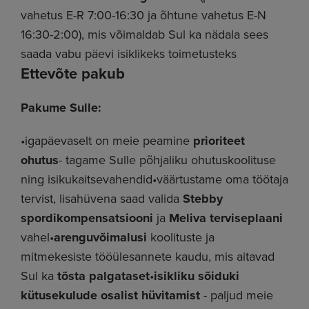
vahetus E-R 7:00-16:30 ja õhtune vahetus E-N
16:30-2:00), mis võimaldab Sul ka nädala sees
saada vabu päevi isiklikeks toimetusteks
Ettevõte pakub
Pakume Sulle:
•igapäevaselt on meie peamine
prioriteet
ohutus
- tagame Sulle põhjaliku ohutuskoolituse
ning isikukaitsevahendid•väärtustame oma töötaja
tervist, lisahüvena saad valida
Stebby
spordikompensatsiooni
ja
Meliva
terviseplaani
vahel•
arenguvõimalusi
koolituste ja
mitmekesiste tööülesannete kaudu, mis aitavad
Sul ka
tõsta palgataset
•
isikliku sõiduki
kütusekulude osalist hüvitamist
- paljud meie