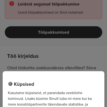
Leidsid aegunud tööpakkumise
Uued tööpakkumised on Sind ootamas!
Tööpakkumised
Töö kirjeldus
Otsid töökohta usaldusväärses ettevõttes? Stora
Enso Eesti Imavere Saeveski Komponenditehas
pakub tööd
HÖÖVLIOPERAATORILE
🍪 Küpsised
Kasutame küpsiseid, et parandada veebilehe
toimivust. Lisaks küsime Sinult luba nii meie kui ka
Usaldame Sulle järgmised tööülesanded:
meie koostööpartnerite täiendavate statistika- ja