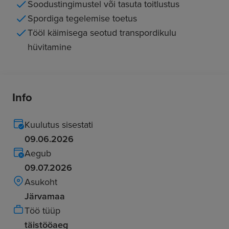
Soodustingimustel või tasuta toitlustus
Spordiga tegelemise toetus
Tööl käimisega seotud transpordikulu
hüvitamine
Info
Kuulutus sisestati
09.06.2026
Aegub
09.07.2026
Asukoht
Järvamaa
Töö tüüp
täistööaeg