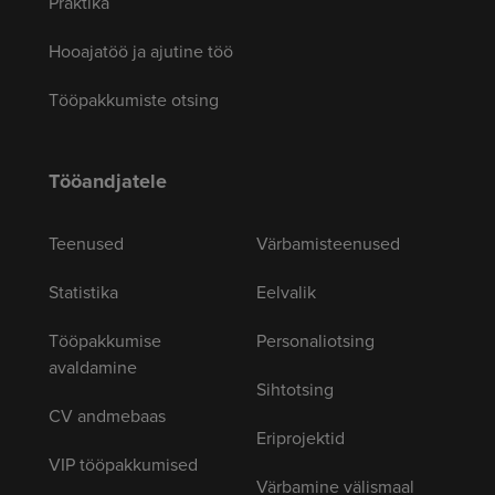
Praktika
Hooajatöö ja ajutine töö
Tööpakkumiste otsing
Tööandjatele
Teenused
Värbamisteenused
Statistika
Eelvalik
Tööpakkumise
Personaliotsing
avaldamine
Sihtotsing
CV andmebaas
Eriprojektid
VIP tööpakkumised
Värbamine välismaal