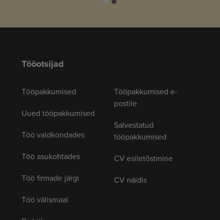
Tööotsijad
Tööpakkumised
Tööpakkumised e-
postile
Uued tööpakkumised
Salvestatud
Töö valdkondades
tööpakkumised
Töö asukohtades
CV esiletõstmine
Töö firmade järgi
CV näidis
Töö välismaal