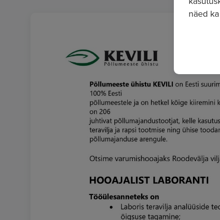
kasutusk
näed ka