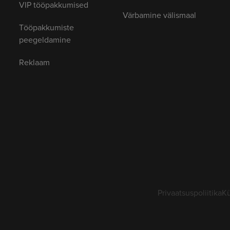
VIP tööpakkumised
Värbamine välismaal
Tööpakkumiste
peegeldamine
Reklaam
Privaatsuspoliitika
Kü