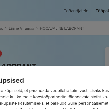
Tööandjatele
Tööpa
us
Lääne-Virumaa
HOOAJALINE LABORANT
LABORANT
/kuus
Bruto
üpsised
 küpsiseid, et parandada veebilehe toimivust. Lisaks küs
 meie kui ka meie koostööpartnerite täiendavate statistika- 
sküpsiste kasutamiseks, et pakkuda Sulle personaalsemat