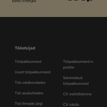
Tööotsijad
Tööpakkumised
Tööpakkumised e-
postile
Uued tööpakkumised
Salvestatud
Töö valdkondades
tööpakkumised
Töö asukohtades
CV esiletõstmine
Töö firmade järgi
CV näidis