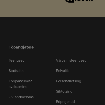
Tööandjatele
Teenused
Värbamisteenused
Statistika
Eelvalik
Tööpakkumise
Personaliotsing
avaldamine
Sihtotsing
CV andmebaas
Eriprojektid