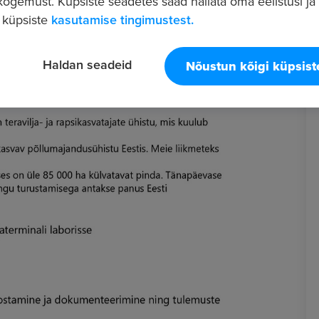
ogemust. Küpsiste seadetes saad hallata oma eelistusi ja l
 küpsiste
kasutamise tingimustest.
Haldan seadeid
Nõustun kõigi küpsis