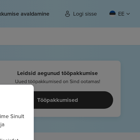
kkumise avaldamine
Logi sisse
EE
Leidsid aegunud tööpakkumise
Uued tööpakkumised on Sind ootamas!
Tööpakkumised
ime Sinult
ja