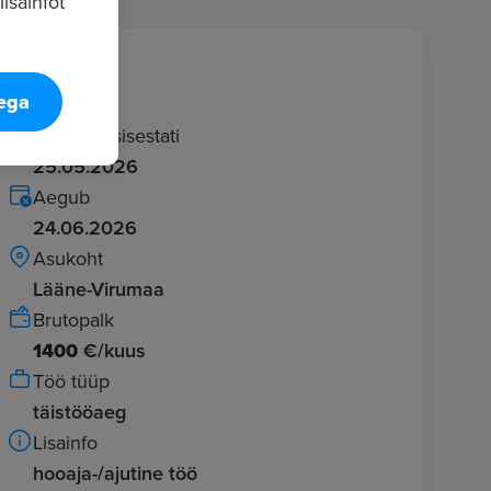
isainfot
Info
tega
Kuulutus sisestati
25.05.2026
Aegub
24.06.2026
Asukoht
Lääne-Virumaa
Brutopalk
1400
€/kuus
Töö tüüp
täistööaeg
Lisainfo
hooaja-/ajutine töö