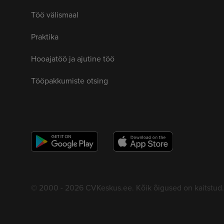
Töö välismaal
Praktika
Hooajatöö ja ajutine töö
Tööpakkumiste otsing
© 2000 - 2026 CVKeskus.ee. Kõik õigused on kaitstud.