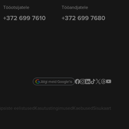
Tööotsijatele
Tööandjatele
+372 699 7610
+372 699 7680
Jälgi meid Google'is
psiste eelistused
Kasutustingimused
Kaebused
Sisukaart