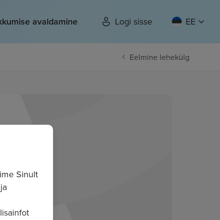
kkumise avaldamine
Logi sisse
EE
Eelmine lehekülg
ime Sinult
ja
isainfot