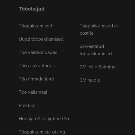
Tööotsijad
Tööpakkumised
Tööpakkumised e-
postile
Uued tööpakkumised
Salvestatud
Töö valdkondades
tööpakkumised
Töö asukohtades
CV esiletõstmine
Töö firmade järgi
CV näidis
Töö välismaal
Praktika
Hooajatöö ja ajutine töö
Tööpakkumiste otsing