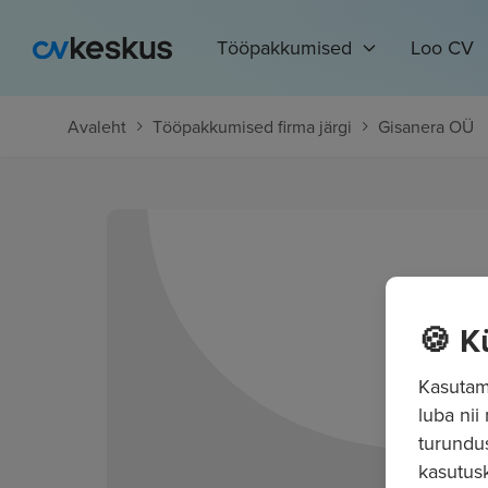
Tööpakkumised
Loo CV
Avaleht
Tööpakkumised firma järgi
Gisanera OÜ
🍪 K
Kasutame
luba nii
turundu
kasutusk