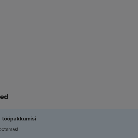
sed
el tööpakkumisi
ootamas!