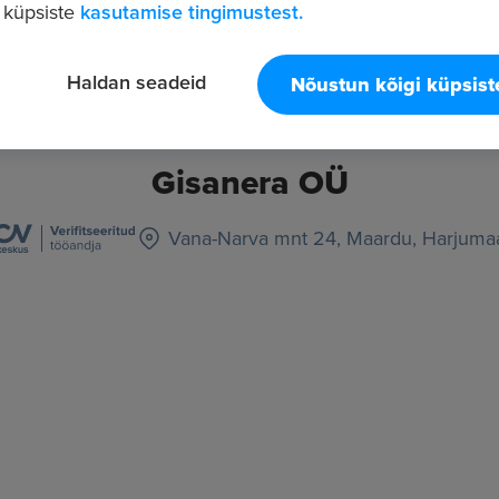
 küpsiste
kasutamise tingimustest.
Haldan seadeid
Nõustun kõigi küpsis
Gisanera OÜ
Vana-Narva mnt 24, Maardu, Harjuma