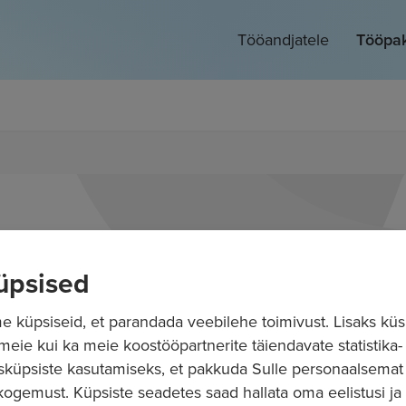
Tööandjatele
Tööpa
üpsised
 küpsiseid, et parandada veebilehe toimivust. Lisaks küs
 meie kui ka meie koostööpartnerite täiendavate statistika- 
sküpsiste kasutamiseks, et pakkuda Sulle personaalsemat
ogemust. Küpsiste seadetes saad hallata oma eelistusi ja l