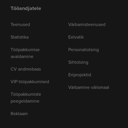
Tööandjatele
Teenused
Värbamisteenused
Statistika
Eelvalik
Tööpakkumise
Personaliotsing
avaldamine
Sihtotsing
CV andmebaas
Eriprojektid
VIP tööpakkumised
Värbamine välismaal
Tööpakkumiste
peegeldamine
Reklaam