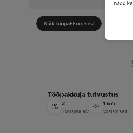
näed ka
Kõik tööpakkumised
Tööpakkuja tutvustus
2
1 677
Töötajate arv
Vaatamised