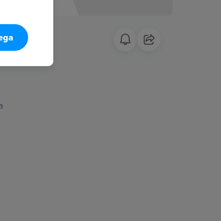
tega
a