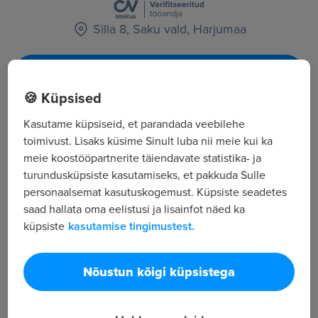
Silla 8, Saku vald, Harjumaa
Kõik tööpakkumised
🍪 Küpsised
Tööpakkuja tutvustus
Kasutame küpsiseid, et parandada veebilehe
toimivust. Lisaks küsime Sinult luba nii meie kui ka
88
meie koostööpartnerite täiendavate statistika- ja
Töötajate arv
turundusküpsiste kasutamiseks, et pakkuda Sulle
23 171
personaalsemat kasutuskogemust. Küpsiste seadetes
Vaatamised
saad hallata oma eelistusi ja lisainfot näed ka
Algusest peale oleme olnud spetsialiseerunud
küpsiste
kasutamise tingimustest.
temperatuurivedudele Eestis.
Oleme alati olnud seda meelt, et meie teenus peab
Nõustun kõigi küpsistega
olema kõige kvaliteetsem turul. Meie eesmärgiks on
olla oma klientide jaoks alati olemas, pakkudes oma