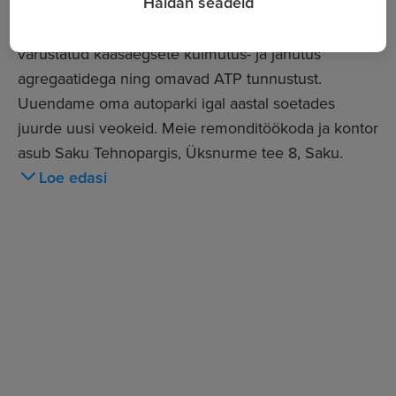
Haldan seadeid
teenust paindlikult ja samal ajal operatiivselt.
Meie autopark koosneb ligi 70 veokist, mis on
varustatud kaasaegsete külmutus- ja jahutus
agregaatidega ning omavad ATP tunnustust.
Uuendame oma autoparki igal aastal soetades
juurde uusi veokeid. Meie remonditöökoda ja kontor
asub Saku Tehnopargis, Üksnurme tee 8, Saku.
Loe edasi