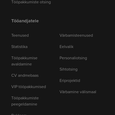
Tööpakkumiste otsing
Tööandjatele
Teenused
Värbamisteenused
Statistika
Eelvalik
Tööpakkumise
Personaliotsing
avaldamine
Sihtotsing
CV andmebaas
Eriprojektid
VIP tööpakkumised
Värbamine välismaal
Tööpakkumiste
peegeldamine