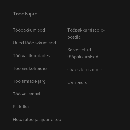
Tööotsijad
Tööpakkumised
Tööpakkumised e-
postile
Uued tööpakkumised
Salvestatud
Töö valdkondades
tööpakkumised
Töö asukohtades
CV esiletõstmine
Töö firmade järgi
CV näidis
Töö välismaal
Praktika
Hooajatöö ja ajutine töö