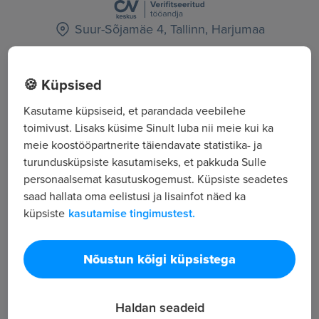
Suur-Sõjamäe 4, Tallinn, Harjumaa
Kõik tööpakkumised
🍪 Küpsised
Kasutame küpsiseid, et parandada veebilehe
Tööpakkuja tutvustus
toimivust. Lisaks küsime Sinult luba nii meie kui ka
meie koostööpartnerite täiendavate statistika- ja
40
turundusküpsiste kasutamiseks, et pakkuda Sulle
Töötajate arv
personaalsemat kasutuskogemust. Küpsiste seadetes
40 259
saad hallata oma eelistusi ja lisainfot näed ka
Vaatamised
küpsiste
kasutamise tingimustest.
Danbalt Shoes OÜ on Eestis, Lätis ja Leedus
tegutsev ettevõte.
Nõustun kõigi küpsistega
Eestis on kokku kaupluseid 7, millest neli kauplust
on Tallinnas, kaks kauplust Tartus ning üks kauplus
Pärnus.
Haldan seadeid