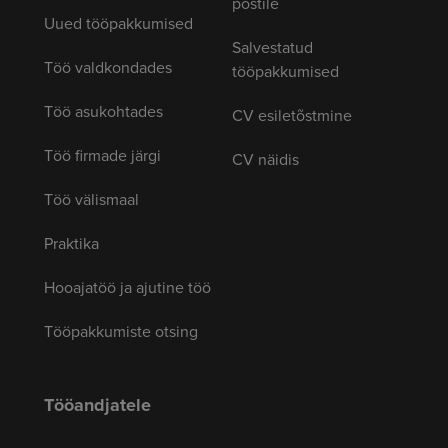
postile
Uued tööpakkumised
Salvestatud
Töö valdkondades
tööpakkumised
Töö asukohtades
CV esiletõstmine
Töö firmade järgi
CV näidis
Töö välismaal
Praktika
Hooajatöö ja ajutine töö
Tööpakkumiste otsing
Tööandjatele