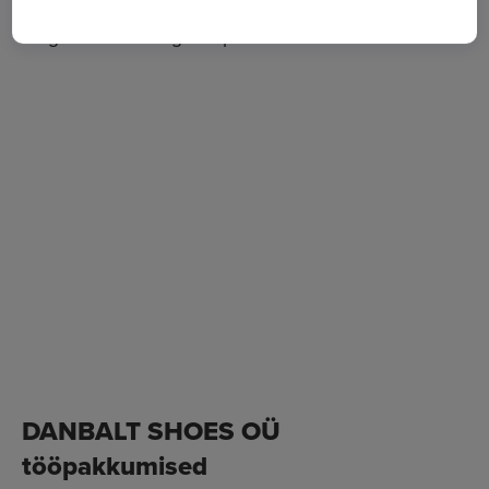
Danbalt Shoes OÜ ettevõtte alla kuuluvad Danija
ning FamClub kingakauplused Eestis.
DANBALT SHOES OÜ
tööpakkumised