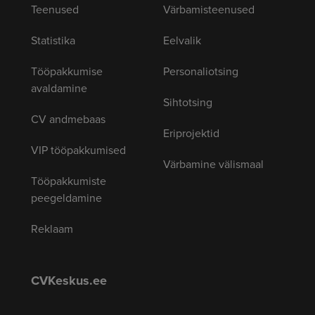
Teenused
Värbamisteenused
Statistika
Eelvalik
Tööpakkumise
Personaliotsing
avaldamine
Sihtotsing
CV andmebaas
Eriprojektid
VIP tööpakkumised
Värbamine välismaal
Tööpakkumiste
peegeldamine
Reklaam
CVKeskus.ee