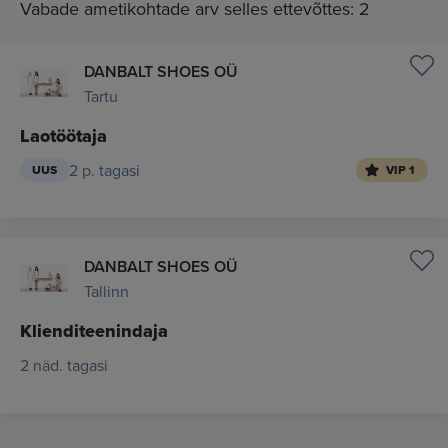
Vabade ametikohtade arv selles ettevõttes: 2
DANBALT SHOES OÜ
Tartu
Laotöötaja
2 p. tagasi
UUS
VIP 1
DANBALT SHOES OÜ
Tallinn
Klienditeenindaja
2 näd. tagasi