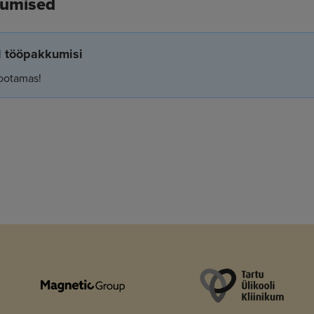
kumised
el tööpakkumisi
ootamas!