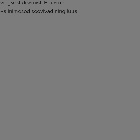
asaegsest disainist. Püüame
eva inimesed soovivad ning luua