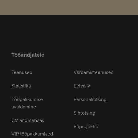
Tööandjatele
Teenused
Värbamisteenused
Statistika
Eelvalik
Tööpakkumise
Personaliotsing
avaldamine
Sihtotsing
CV andmebaas
Eriprojektid
VIP tööpakkumised