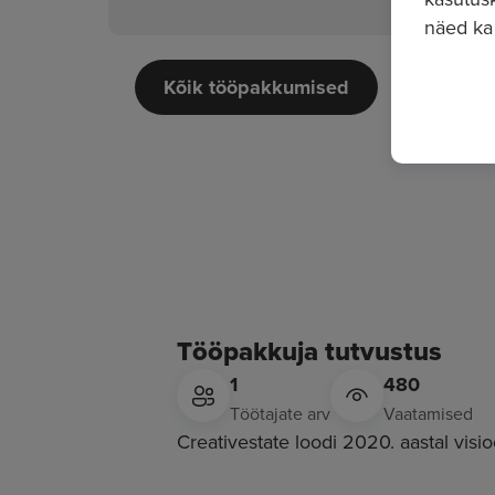
näed ka
Kõik tööpakkumised
Tööpakkuja tutvustus
1
480
Töötajate arv
Vaatamised
Creativestate loodi 2020. aastal visio