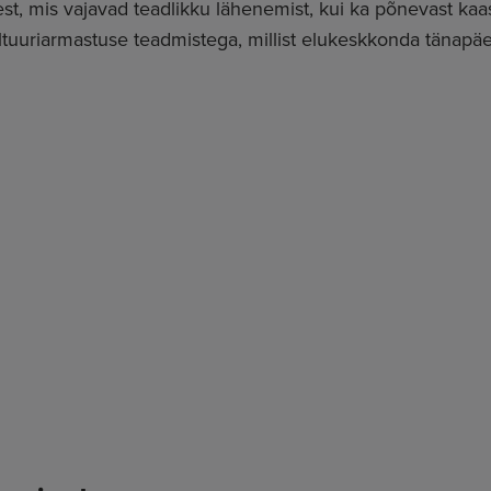
dest, mis vajavad teadlikku lähenemist, kui ka põnevast ka
ltuuriarmastuse teadmistega, millist elukeskkonda tänapä
unustatud linnapiirkondade taaselustamisele.