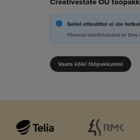
Creativestate OÜ tööpak
Sellel ettevõttel ei ole hetk
Põnevad töövõimalused on Sind 
Vaata kõiki tööpakkumisi