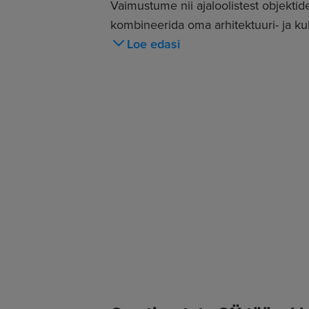
Vaimustume nii ajaloolistest objekti
kombineerida oma arhitektuuri- ja ku
kodusid, mis ühtlasi aitaks kaasa ka 
Loe edasi