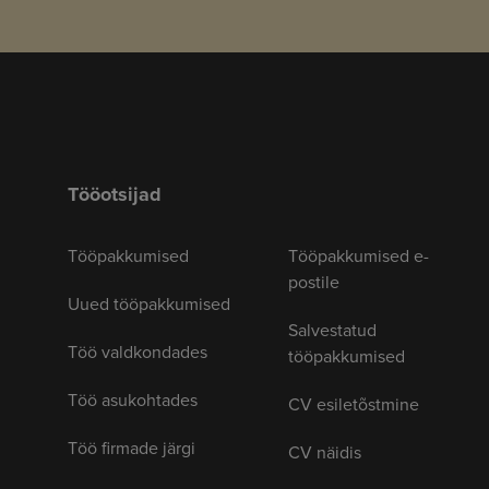
Tööotsijad
Tööpakkumised
Tööpakkumised e-
postile
Uued tööpakkumised
Salvestatud
Töö valdkondades
tööpakkumised
Töö asukohtades
CV esiletõstmine
Töö firmade järgi
CV näidis