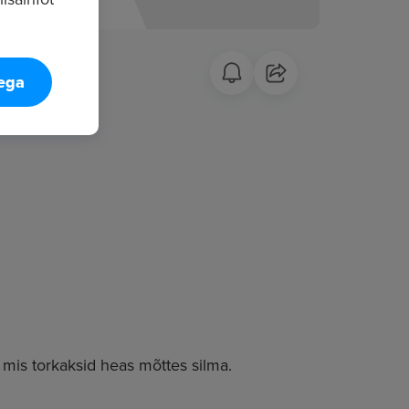
tega
, mis torkaksid heas mõttes silma.