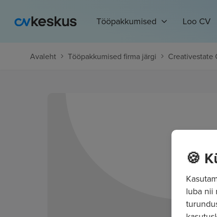
Tööpakkumised
Loo CV
Avaleht
Tööpakkumised firma järgi
Creativestate
🍪 K
Kasutame
luba nii
turundu
kasutusk