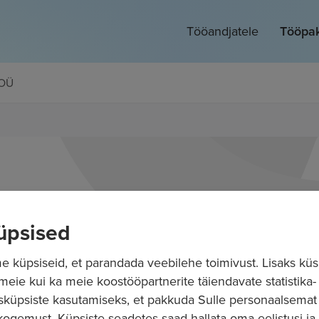
Tööandjatele
Tööpa
 OÜ
üpsised
 küpsiseid, et parandada veebilehe toimivust. Lisaks küs
 meie kui ka meie koostööpartnerite täiendavate statistika- 
sküpsiste kasutamiseks, et pakkuda Sulle personaalsemat
ogemust. Küpsiste seadetes saad hallata oma eelistusi ja l