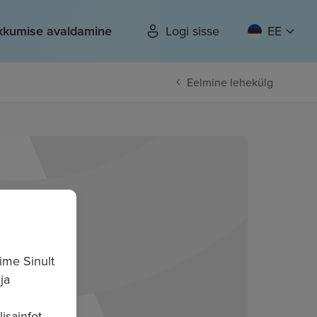
kkumise avaldamine
Logi sisse
EE
Eelmine lehekülg
ime Sinult
ja
isainfot