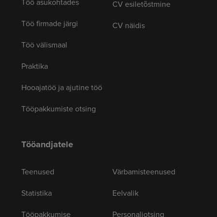
Töö asukohtades
CV esiletõstmine
Töö firmade järgi
CV näidis
Töö välismaal
Praktika
Hooajatöö ja ajutine töö
Tööpakkumiste otsing
Tööandjatele
Teenused
Värbamisteenused
Statistika
Eelvalik
Tööpakkumise
Personaliotsing