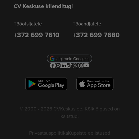
CV Keskuse klienditugi
Tööotsijatele
Tööandjatele
+372 699 7610
+372 699 7680
Jälgi meid Google'is
© 2000 - 2026 CVKeskus.ee. Kõik õigused on
kaitstud.
Privaatsuspoliitika
Küpsiste eelistused