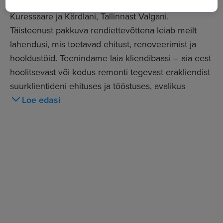
klientide jaoks olemas 20 asukohas Narvast
Kuressaare ja Kärdlani, Tallinnast Valgani.
Täisteenust pakkuva rendiettevõttena leiab meilt
lahendusi, mis toetavad ehitust, renoveerimist ja
hooldustöid. Teenindame laia kliendibaasi – aia eest
hoolitsevast või kodus remonti tegevast erakliendist
suurklientideni ehituses ja tööstuses, avalikus
sektoris ning infrastruktuuriehituses.
Loe edasi
Cramo kohta leiad rohkem infot meie kodulehelt
www.cramo.ee