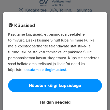
Kadaka tee 131/4, Tallinn, Harjumaa
🍪 Küpsised
Kõik tööpakkumised
Kasutame küpsiseid, et parandada veebilehe
toimivust. Lisaks küsime Sinult luba nii meie kui ka
Tööpakkuja tutvustus
meie koostööpartnerite täiendavate statistika- ja
192
turundusküpsiste kasutamiseks, et pakkuda Sulle
Töötajate arv
personaalsemat kasutuskogemust. Küpsiste seadetes
23 293
saad hallata oma eelistusi ja lisainfot näed ka
küpsiste
kasutamise tingimustest.
Vaatamised
Cramo Estonia AS (endise nimega AS Ehitustööriist)
asutati 1995. aastal ning on tänaseks kasvanud
Nõustun kõigi küpsistega
suurimaks ehitusseadmeid ja -masinaid rentivaks
firmaks Eestis. Boels-Cramo kontserni osana
Haldan seadeid
tegutseme 17 riigis üle Euroopa ja Eestis oleme