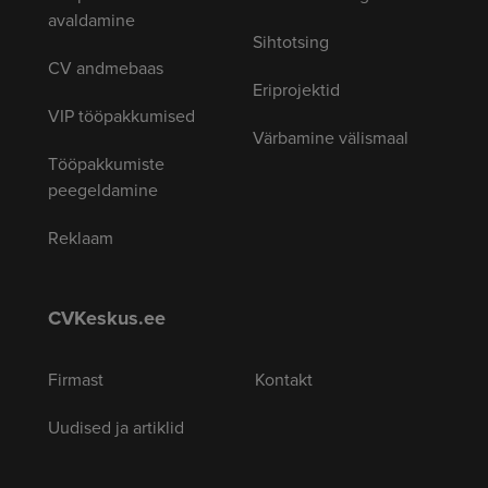
avaldamine
Sihtotsing
CV andmebaas
Eriprojektid
VIP tööpakkumised
Värbamine välismaal
Tööpakkumiste
peegeldamine
Reklaam
CVKeskus.ee
Firmast
Kontakt
Uudised ja artiklid