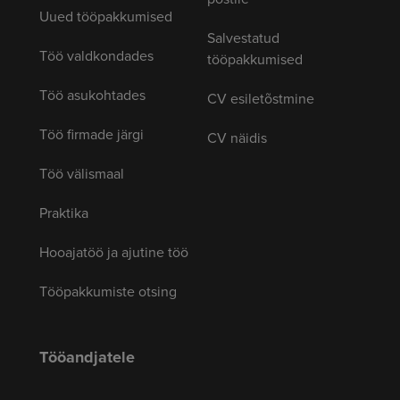
Uued tööpakkumised
Salvestatud
Töö valdkondades
tööpakkumised
Töö asukohtades
CV esiletõstmine
Töö firmade järgi
CV näidis
Töö välismaal
Praktika
Hooajatöö ja ajutine töö
Tööpakkumiste otsing
Tööandjatele