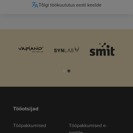
Tõlgi töökuulutus eesti keelde
Tööotsijad
Tööpakkumised
Tööpakkumised e-
postile