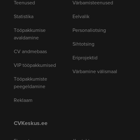
Teenused
Värbamisteenused
Statistika
Eelvalik
Tööpakkumise
Personaliotsing
avaldamine
Sihtotsing
CV andmebaas
Eriprojektid
VIP tööpakkumised
Värbamine välismaal
Tööpakkumiste
peegeldamine
Reklaam
CVKeskus.ee