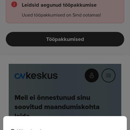
Leidsid aegunud tööpakkumise
Uued tööpakkumised on Sind ootamas!
Tööpakkumised