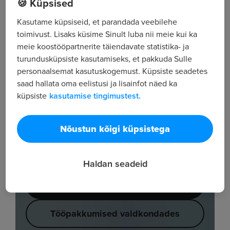
🍪 Küpsised
Kasutame küpsiseid, et parandada veebilehe
toimivust. Lisaks küsime Sinult luba nii meie kui ka
meie koostööpartnerite täiendavate statistika- ja
turundusküpsiste kasutamiseks, et pakkuda Sulle
personaalsemat kasutuskogemust. Küpsiste seadetes
saad hallata oma eelistusi ja lisainfot näed ka
küpsiste
kasutamise tingimustest.
Nõustun kõigi küpsistega
Haldan seadeid