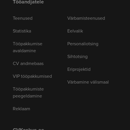
Tööandjatele
Teenused
Värbamisteenused
Statistika
Eelvalik
Tööpakkumise
Personaliotsing
avaldamine
Sihtotsing
CV andmebaas
Eriprojektid
VIP tööpakkumised
Värbamine välismaal
Tööpakkumiste
peegeldamine
Reklaam
CVKeskus.ee