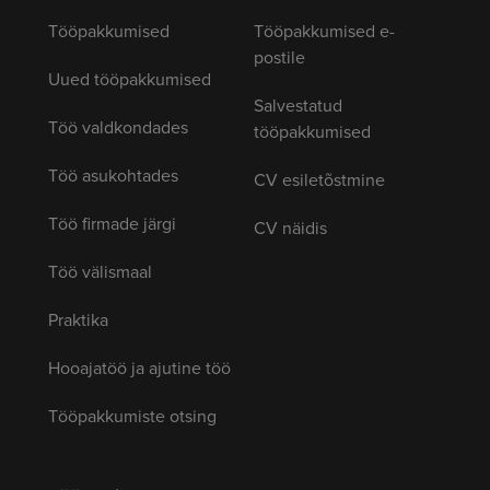
Tööpakkumised
Tööpakkumised e-
postile
Uued tööpakkumised
Salvestatud
Töö valdkondades
tööpakkumised
Töö asukohtades
CV esiletõstmine
Töö firmade järgi
CV näidis
Töö välismaal
Praktika
Hooajatöö ja ajutine töö
Tööpakkumiste otsing