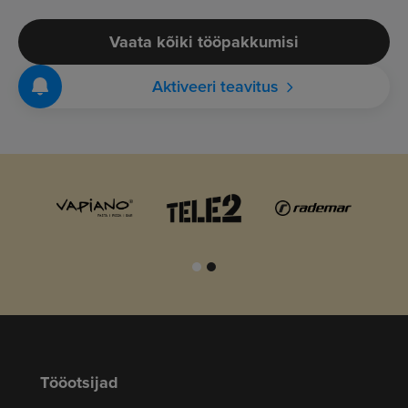
Vaata kõiki tööpakkumisi
Aktiveeri teavitus
Tööotsijad