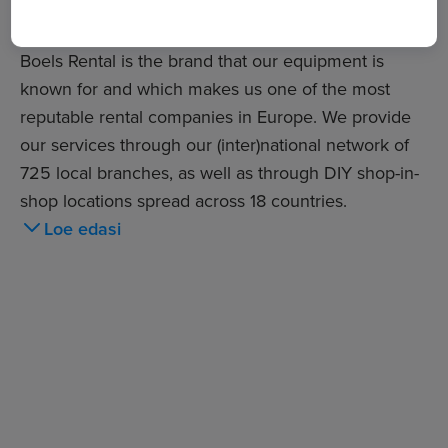
solution for every rental requirement.
Boels Rental is the brand that our equipment is
known for and which makes us one of the most
reputable rental companies in Europe. We provide
our services through our (inter)national network of
725 local branches, as well as through DIY shop-in-
shop locations spread across 18 countries.
Loe edasi
Like Boels, Cramo is a leading rental company. With
more than 200 depots and a large and diverse
product range, they can meet any rental demand.