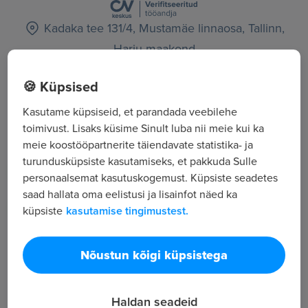
Kadaka tee 131/4, Mustamäe linnaosa, Tallinn,
Harju maakond
🍪 Küpsised
Kõik tööpakkumised
Kasutame küpsiseid, et parandada veebilehe
toimivust. Lisaks küsime Sinult luba nii meie kui ka
Tööpakkuja tutvustus
meie koostööpartnerite täiendavate statistika- ja
turundusküpsiste kasutamiseks, et pakkuda Sulle
1
personaalsemat kasutuskogemust. Küpsiste seadetes
Töötajate arv
saad hallata oma eelistusi ja lisainfot näed ka
823
küpsiste
kasutamise tingimustest.
Vaatamised
About Boels
The Boels Group consists of 4 brands: Boels Rental,
Nõustun kõigi küpsistega
Cramo, IQ-Pass and Eekels Pompen. Among them
we have several specialisms. We have a suitable
Haldan seadeid