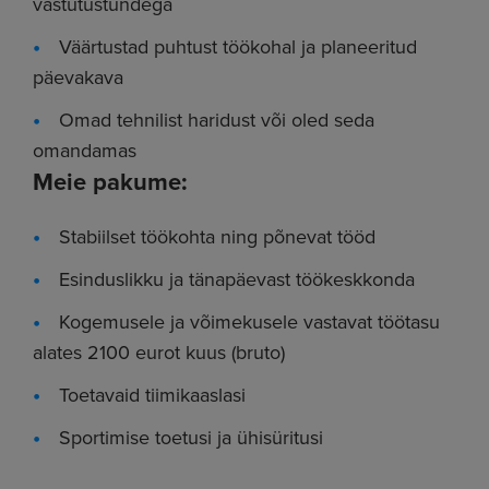
vastutustundega
Väärtustad puhtust töökohal ja planeeritud
päevakava
Omad tehnilist haridust või oled seda
omandamas
Meie pakume:
Stabiilset töökohta ning põnevat tööd
Esinduslikku ja tänapäevast töökeskkonda
Kogemusele ja võimekusele vastavat töötasu
alates 2100 eurot kuus (bruto)
Toetavaid tiimikaaslasi
Sportimise toetusi ja ühisüritusi