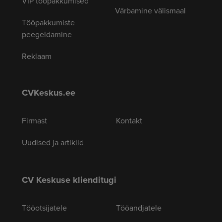
VIP tööpakkumised
Värbamine välismaal
Tööpakkumiste
peegeldamine
Reklaam
CVKeskus.ee
Firmast
Kontakt
Uudised ja artiklid
CV Keskuse klienditugi
Tööotsijatele
Tööandjatele