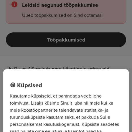
Leidsid aegunud tööpakkumise
Uued tööpakkumised on Sind ootamas!
Tööpakkumised
Iv Pluss AS pakub oma klientidele erinevaid
transpordi lahendusi alates aastast 1993.
🍪 Küpsised
Meie valikus on tooted Iveco, Iveco Bus, Fiat
Professional, Laika, Sunlight ja Globe-Traveller
Kasutame küpsiseid, et parandada veebilehe
valikust ning Schwarzmüller haagised ja FPT
toimivust. Lisaks küsime Sinult luba nii meie kui ka
jõuallikad. Tallinna ja Tartu esindustes on kõik
meie koostööpartnerite täiendavate statistika- ja
turundusküpsiste kasutamiseks, et pakkuda Sulle
vajalik kliendile teeninduse, varuosade ja
personaalsemat kasutuskogemust. Küpsiste seadetes
keretööde pakkumiseks. Lisaks pakume
saad hallata oma eelistusi ja lisainfot näed ka