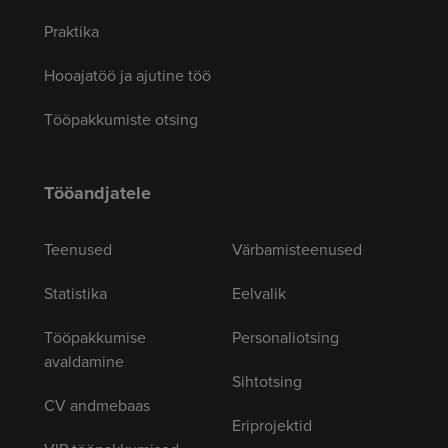
Praktika
Hooajatöö ja ajutine töö
Tööpakkumiste otsing
Tööandjatele
Teenused
Värbamisteenused
Statistika
Eelvalik
Tööpakkumise
Personaliotsing
avaldamine
Sihtotsing
CV andmebaas
Eriprojektid