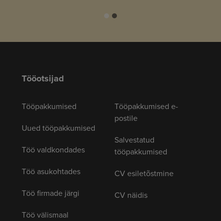
Tööotsijad
Tööpakkumised
Tööpakkumised e-
postile
Uued tööpakkumised
Salvestatud
Töö valdkondades
tööpakkumised
Töö asukohtades
CV esiletõstmine
Töö firmade järgi
CV näidis
Töö välismaal