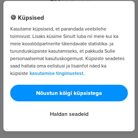
Ehitajate tee 122, Tallinn, Harjumaa
🍪 Küpsised
Kasutame küpsiseid, et parandada veebilehe
Kõik tööpakkumised
toimivust. Lisaks küsime Sinult luba nii meie kui ka
meie koostööpartnerite täiendavate statistika- ja
turundusküpsiste kasutamiseks, et pakkuda Sulle
Tööpakkuja tutvustus
personaalsemat kasutuskogemust. Küpsiste seadetes
28
saad hallata oma eelistusi ja lisainfot näed ka
Töötajate arv
küpsiste
kasutamise tingimustest.
41 298
Vaatamised
Nõustun kõigi küpsistega
Subaru, GWM, Fiat ja Chevrolet sõidukite
margiesindus
Haldan seadeid