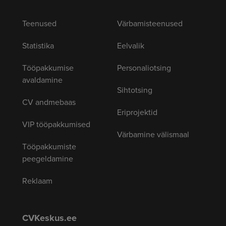
Teenused
Värbamisteenused
Statistika
Eelvalik
Tööpakkumise
Personaliotsing
avaldamine
Sihtotsing
CV andmebaas
Eriprojektid
VIP tööpakkumised
Värbamine välismaal
Tööpakkumiste
peegeldamine
Reklaam
CVKeskus.ee