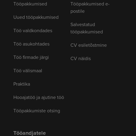
Tööpakkumised
Tööpakkumised e-
postile
Uued tööpakkumised
Salvestatud
Töö valdkondades
tööpakkumised
Töö asukohtades
CV esiletõstmine
Töö firmade järgi
CV näidis
Töö välismaal
Praktika
Hooajatöö ja ajutine töö
Tööpakkumiste otsing
Tööandjatele