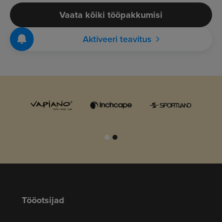
Vaata kõiki tööpakkumisi
Aktiveeri teavitus
Tööotsijad