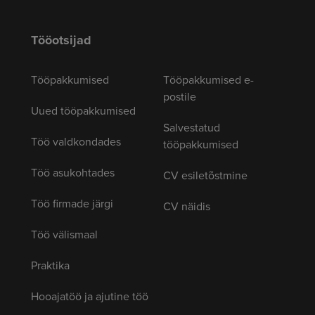
Tööotsijad
Tööpakkumised
Tööpakkumised e-
postile
Uued tööpakkumised
Salvestatud
Töö valdkondades
tööpakkumised
Töö asukohtades
CV esiletõstmine
Töö firmade järgi
CV näidis
Töö välismaal
Praktika
Hooajatöö ja ajutine töö