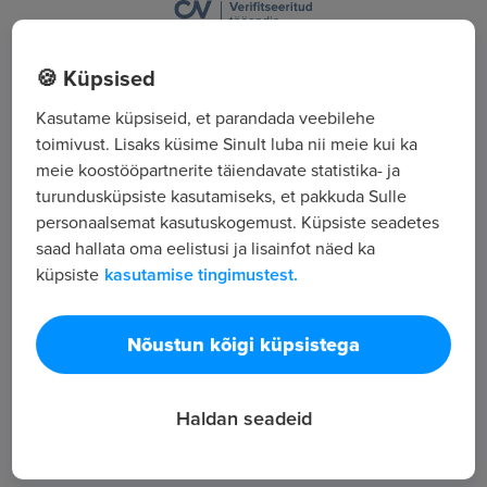
Suur-Sõjamäe 20, Tallinn, Harjumaa
🍪 Küpsised
Kõik tööpakkumised
Kasutame küpsiseid, et parandada veebilehe
toimivust. Lisaks küsime Sinult luba nii meie kui ka
meie koostööpartnerite täiendavate statistika- ja
Tööpakkuja tutvustus
turundusküpsiste kasutamiseks, et pakkuda Sulle
personaalsemat kasutuskogemust. Küpsiste seadetes
4
saad hallata oma eelistusi ja lisainfot näed ka
Töötajate arv
küpsiste
kasutamise tingimustest.
5 137
Vaatamised
ALMELO OÜ loodi 1996. Põhitegevusala on
Nõustun kõigi küpsistega
keredetailide (tiivad, kapotid, põrkerauad, tuled,
iluvõred, esipaneelid, peeglid, radiaatorid jne.)
Haldan seadeid
hulgimüük sõidu- ja veoautodele ning
väikebussidele.