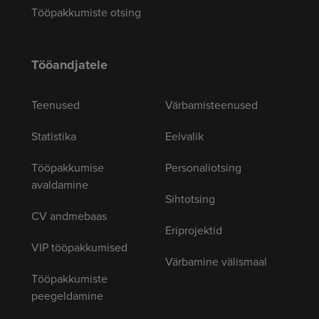
Tööpakkumiste otsing
Tööandjatele
Teenused
Värbamisteenused
Statistika
Eelvalik
Tööpakkumise
Personaliotsing
avaldamine
Sihtotsing
CV andmebaas
Eriprojektid
VIP tööpakkumised
Värbamine välismaal
Tööpakkumiste
peegeldamine