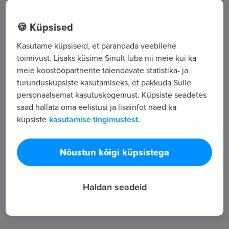
Suurejõe, Vändra vald, Vändra vald
🍪 Küpsised
Kasutame küpsiseid, et parandada veebilehe
Kõik tööpakkumised
toimivust. Lisaks küsime Sinult luba nii meie kui ka
meie koostööpartnerite täiendavate statistika- ja
turundusküpsiste kasutamiseks, et pakkuda Sulle
Tööpakkuja tutvustus
personaalsemat kasutuskogemust. Küpsiste seadetes
2
saad hallata oma eelistusi ja lisainfot näed ka
küpsiste
kasutamise tingimustest.
Töötajate arv
1 074
Vaatamised
Nõustun kõigi küpsistega
Metsavarumine
Haldan seadeid