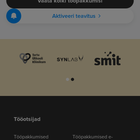
Vaata kõiki tööpakkumisi
Aktiveeri teavitus
Tööotsijad
Tööpakkumised
Tööpakkumised e-