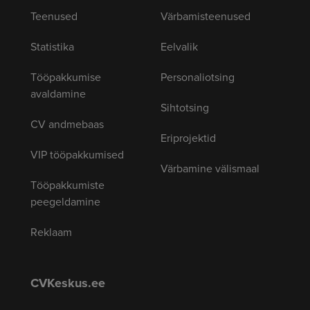
Teenused
Värbamisteenused
Statistika
Eelvalik
Tööpakkumise
Personaliotsing
avaldamine
Sihtotsing
CV andmebaas
Eriprojektid
VIP tööpakkumised
Värbamine välismaal
Tööpakkumiste
peegeldamine
Reklaam
CVKeskus.ee