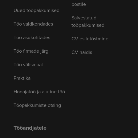
postile
Uued tööpakkumised
Salvestatud
Töö valdkondades
tööpakkumised
Töö asukohtades
CV esiletõstmine
Töö firmade järgi
CV näidis
Töö välismaal
Praktika
Hooajatöö ja ajutine töö
Tööpakkumiste otsing
Tööandjatele