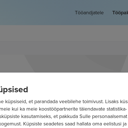
Tööandjatele
Tööpa
üpsised
 küpsiseid, et parandada veebilehe toimivust. Lisaks küs
 meie kui ka meie koostööpartnerite täiendavate statistika- 
sküpsiste kasutamiseks, et pakkuda Sulle personaalsemat
ogemust. Küpsiste seadetes saad hallata oma eelistusi ja l