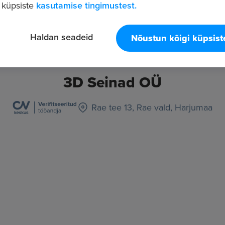
 küpsiste
kasutamise tingimustest.
Haldan seadeid
Nõustun kõigi küpsis
3D Seinad OÜ
Rae tee 13, Rae vald, Harjumaa