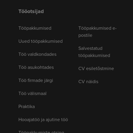
Tööotsijad
Tööpakkumised
Tööpakkumised e-
postile
Uued tööpakkumised
Salvestatud
Töö valdkondades
tööpakkumised
Töö asukohtades
CV esiletõstmine
Töö firmade järgi
CV näidis
Töö välismaal
Praktika
Hooajatöö ja ajutine töö
Tööpakkumiste otsing