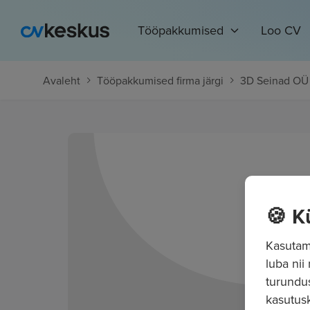
Tööpakkumised
Loo CV
Avaleht
Tööpakkumised firma järgi
3D Seinad OÜ
🍪 K
Kasutame
luba nii
turundu
kasutusk