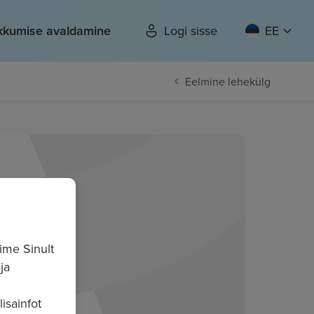
kkumise avaldamine
Logi sisse
EE
Eelmine lehekülg
ime Sinult
ja
isainfot