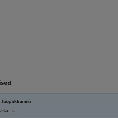
ised
el tööpakkumisi
ootamas!