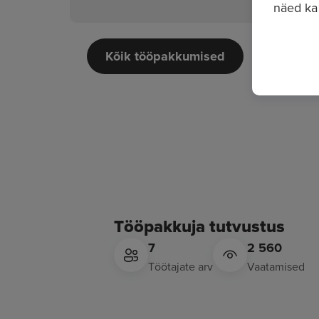
näed ka
Kõik tööpakkumised
Tööpakkuja tutvustus
7
2 560
Töötajate arv
Vaatamised