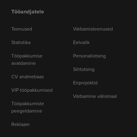
Tööandjatele
Teenused
Värbamisteenused
Statistika
Eelvalik
Tööpakkumise
Personaliotsing
avaldamine
Sihtotsing
CV andmebaas
Eriprojektid
VIP tööpakkumised
Värbamine välismaal
Tööpakkumiste
peegeldamine
Reklaam