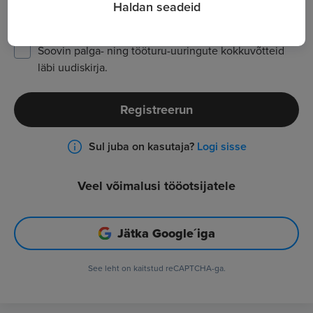
Haldan seadeid
Olen tutvunud ja nõustun
kasutustingimustega
Soovin palga- ning tööturu-uuringute kokkuvõtteid
läbi uudiskirja.
Registreerun
Sul juba on kasutaja?
Logi sisse
Veel võimalusi tööotsijatele
Jätka Google´iga
See leht on kaitstud reCAPTCHA-ga.