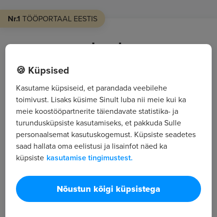
Nr.1
TÖÖPORTAAL EESTIS
Loo kasutaja või logi sisse
🍪 Küpsised
Kasutame küpsiseid, et parandada veebilehe
Tööotsija
Tööandja
toimivust. Lisaks küsime Sinult luba nii meie kui ka
meie koostööpartnerite täiendavate statistika- ja
turundusküpsiste kasutamiseks, et pakkuda Sulle
personaalsemat kasutuskogemust. Küpsiste seadetes
E-post
*
saad hallata oma eelistusi ja lisainfot näed ka
küpsiste
kasutamise tingimustest.
Salasõna
*
Nõustun kõigi küpsistega