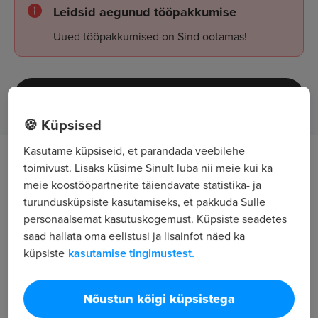
Leidsid aegunud tööpakkumise
Uued tööpakkumised on Sind ootamas!
Tööpakkumised
🍪 Küpsised
Kasutame küpsiseid, et parandada veebilehe
OTSIME KOGENUD VENTILATSIOONI
toimivust. Lisaks küsime Sinult luba nii meie kui ka
meie koostööpartnerite täiendavate statistika- ja
PAIGALDAJAID SOOME JA ROOTSI
turundusküpsiste kasutamiseks, et pakkuda Sulle
PROJEKTIDELE
personaalsemat kasutuskogemust. Küpsiste seadetes
saad hallata oma eelistusi ja lisainfot näed ka
Pakume tööd kogenud ventilatsiooni
küpsiste
kasutamise tingimustest.
paigaldajatele erinevatel ehitus- ja
tööstusobjektidel Soomes ja Rootsis.
Nõustun kõigi küpsistega
Ootused kandidaadile