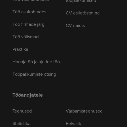
tööpakkumised
Töö asukohtades
CV esiletõstmine
Töö firmade järgi
CV näidis
Töö välismaal
Praktika
Hooajatöö ja ajutine töö
Tööpakkumiste otsing
Tööandjatele
Teenused
Värbamisteenused
Statistika
Eelvalik