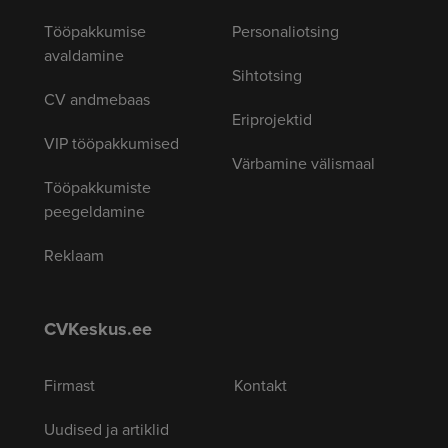
Tööpakkumise
Personaliotsing
avaldamine
Sihtotsing
CV andmebaas
Eriprojektid
VIP tööpakkumised
Värbamine välismaal
Tööpakkumiste
peegeldamine
Reklaam
CVKeskus.ee
Firmast
Kontakt
Uudised ja artiklid