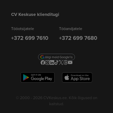
CV Keskuse klienditugi
Tööotsijatele
Tööandjatele
+372 699 7610
+372 699 7680
Jälgi meid Google'is
© 2000 - 2026 CVKeskus.ee. Kõik õigused on
kaitstud.