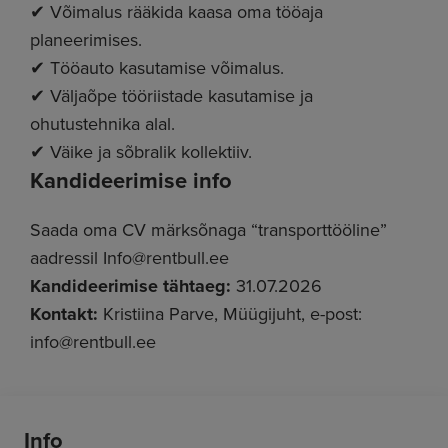
✔ Võimalus rääkida kaasa oma tööaja
planeerimises.
✔ Tööauto kasutamise võimalus.
✔ Väljaõpe tööriistade kasutamise ja
ohutustehnika alal.
✔ Väike ja sõbralik kollektiiv.
Kandideerimise info
Saada oma CV märksõnaga “transporttööline”
aadressil Info@rentbull.ee
Kandideerimise tähtaeg:
31.07.2026
Kontakt:
Kristiina Parve, Müügijuht, e-post:
info@rentbull.ee
Info