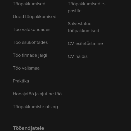
Tööpakkumised
Tööpakkumised e-
postile
Uued tööpakkumised
Salvestatud
Töö valdkondades
tööpakkumised
Töö asukohtades
CV esiletõstmine
Töö firmade järgi
CV näidis
Töö välismaal
Praktika
Hooajatöö ja ajutine töö
Tööpakkumiste otsing
Tööandjatele