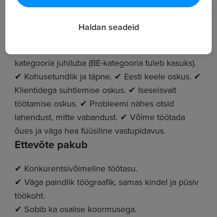
Ootused kandidaadile
Keeleoskus: eesti keel - soovituslik B2
Haldan seadeid
Muud nõuded: Ootused kandidaadile: ✔ B-
kategooria juhiluba (BE-kategooria tuleb kasuks).
✔ Kohusetundlik ja täpne. ✔ Eesti keele oskus. ✔
Klientidega suhtlemise oskus. ✔ Iseseisvalt
töötamise oskus. ✔ Probleemi nähes otsid
lahendust, mitte vabandust. ✔ Võime töötada
õues ja väga hea füüsiline vastupidavus.
Ettevõte pakub
✔ Konkurentsivõimeline töötasu.
✔ Väga paindlik töögraafik, samas kindel ja püsiv
töökoht.
✔ Sobib ka osalise koormusega.