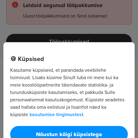
Leidsid aegunud tööpakkumise
Uued tööpakkumised on Sind ootamas!
Tööpakkumised
🍪 Küpsised
Kasutame küpsiseid, et parandada veebilehe
Töö kirjeldus
toimivust. Lisaks küsime Sinult luba nii meie kui ka
meie koostööpartnerite täiendavate statistika- ja
✔ Ehitusaedade, aiaelementide ja muu taolise
turundusküpsiste kasutamiseks, et pakkuda Sulle
transport ning ka paigaldus.
personaalsemat kasutuskogemust. Küpsiste seadetes
✔ Liikuv töö, peamiselt õues - põhiladu asub
saad hallata oma eelistusi ja lisainfot näed ka
Laagris, kuid objektid üle Eesti.
küpsiste
kasutamise tingimustest.
✔ Eelnev töökogemus ei ole nõutud. Väljaõpe
kohapeal!
Nõustun kõigi küpsistega