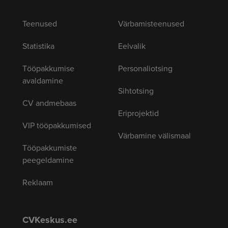
Teenused
Värbamisteenused
Statistika
Eelvalik
Tööpakkumise
Personaliotsing
avaldamine
Sihtotsing
CV andmebaas
Eriprojektid
VIP tööpakkumised
Värbamine välismaal
Tööpakkumiste
peegeldamine
Reklaam
CVKeskus.ee