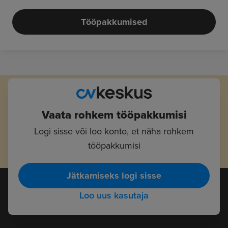
Tööpakkumised
Vaata rohkem tööpakkumisi
Logi sisse või loo konto, et näha rohkem
tööpakkumisi
Jätkamiseks logi sisse
Loo uus kasutaja
Tööotsijad