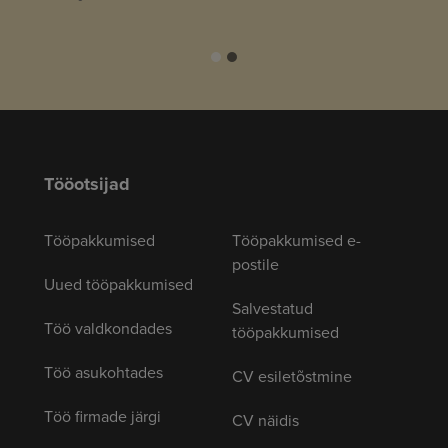
Tööotsijad
Tööpakkumised
Tööpakkumised e-
postile
Uued tööpakkumised
Salvestatud
Töö valdkondades
tööpakkumised
Töö asukohtades
CV esiletõstmine
Töö firmade järgi
CV näidis