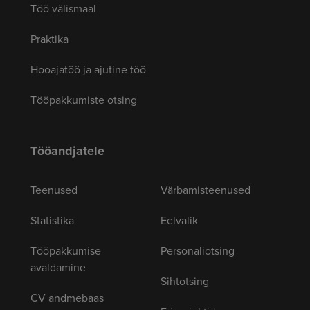
Töö välismaal
Praktika
Hooajatöö ja ajutine töö
Tööpakkumiste otsing
Tööandjatele
Teenused
Värbamisteenused
Statistika
Eelvalik
Tööpakkumise
Personaliotsing
avaldamine
Sihtotsing
CV andmebaas