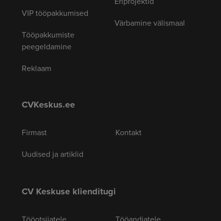
Eriprojektid
VIP tööpakkumised
Värbamine välismaal
Tööpakkumiste
peegeldamine
Reklaam
CVKeskus.ee
Firmast
Kontakt
Uudised ja artiklid
CV Keskuse klienditugi
Tööotsijatele
Tööandjatele