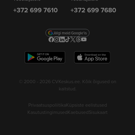
+372 699 7610
+372 699 7680
Jälgi meid Google'is
© 2000 - 2026 CVKeskus.ee. Kõik õigused on
kaitstud.
Privaatsuspoliitika
Küpsiste eelistused
Kasutustingimused
Kaebused
Sisukaart