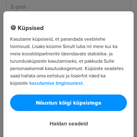
Vali ametikoha tase
🍪 Küpsised
Vali soovitud ametikoha tase(med)
Kasutame küpsiseid, et parandada veebilehe
toimivust. Lisaks küsime Sinult luba nii meie kui ka
Ametinimetus
meie koostööpartnerite täiendavate statistika- ja
turundusküpsiste kasutamiseks, et pakkuda Sulle
personaalsemat kasutuskogemust. Küpsiste seadetes
saad hallata oma eelistusi ja lisainfot näed ka
Asukoht
küpsiste
kasutamise tingimustest.
Vali asukoht
Nõustun kõigi küpsistega
Kategooriad
Juhtimine; Korrakaitse / Turva / Julgeolek
2
Haldan seadeid