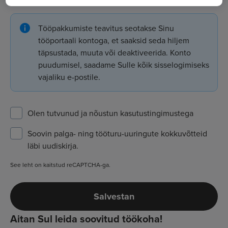
Tööpakkumiste teavitus seotakse Sinu
tööportaali kontoga, et saaksid seda hiljem
täpsustada, muuta või deaktiveerida. Konto
puudumisel, saadame Sulle kõik sisselogimiseks
vajaliku e-postile.
Olen tutvunud ja nõustun
kasutustingimustega
Soovin palga- ning tööturu-uuringute kokkuvõtteid
läbi uudiskirja.
See leht on kaitstud reCAPTCHA-ga.
Salvestan
Aitan Sul leida soovitud töökoha!