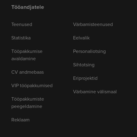
Tööandjatele
Teenused
Värbamisteenused
Statistika
Eelvalik
Tööpakkumise
Personaliotsing
avaldamine
Sihtotsing
CV andmebaas
Eriprojektid
VIP tööpakkumised
Värbamine välismaal
Tööpakkumiste
peegeldamine
Reklaam