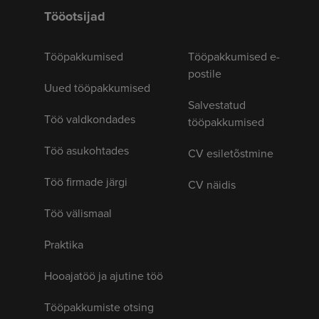
Tööotsijad
Tööpakkumised
Tööpakkumised e-
postile
Uued tööpakkumised
Salvestatud
Töö valdkondades
tööpakkumised
Töö asukohtades
CV esiletõstmine
Töö firmade järgi
CV näidis
Töö välismaal
Praktika
Hooajatöö ja ajutine töö
Tööpakkumiste otsing