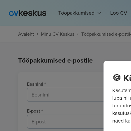
Tööpakkumised
Loo CV
Avaleht
Minu CV Keskus
Tööpakkumised e-postil
Tööpakkumised e-postile
🍪 K
Eesnimi
*
Kasutame
luba nii
turundu
E-post
*
kasutusk
näed ka