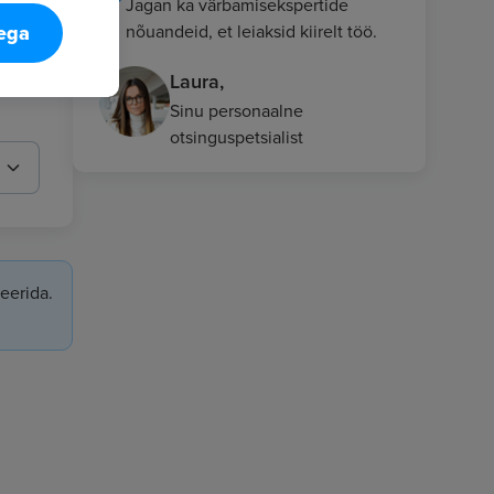
Jagan ka värbamisekspertide
nõuandeid, et leiaksid kiirelt töö.
tega
Laura,
Sinu personaalne
otsinguspetsialist
eerida.