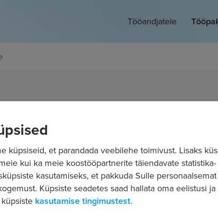
Tööandjatele
Tööpa
e
üpsised
Perekonnanimi
*
 küpsiseid, et parandada veebilehe toimivust. Lisaks küs
 meie kui ka meie koostööpartnerite täiendavate statistika- 
sküpsiste kasutamiseks, et pakkuda Sulle personaalsemat
Vali ametikoha tase
ogemust. Küpsiste seadetes saad hallata oma eelistusi ja l
 küpsiste
kasutamise tingimustest.
Vali soovitud ametikoha tase(med)