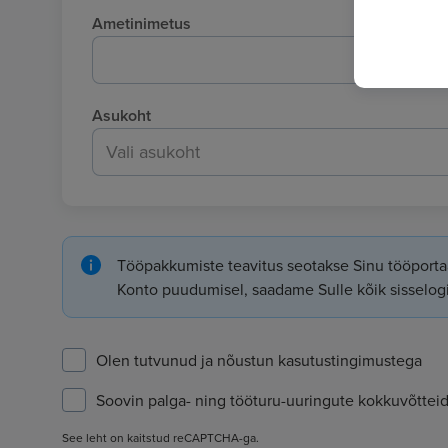
Ametinimetus
Asukoht
Vali asukoht
Tööpakkumiste teavitus seotakse Sinu tööportaa
Konto puudumisel, saadame Sulle kõik sisselogim
Olen tutvunud ja nõustun
kasutustingimustega
Soovin palga- ning tööturu-uuringute kokkuvõtteid 
See leht on kaitstud reCAPTCHA-ga.