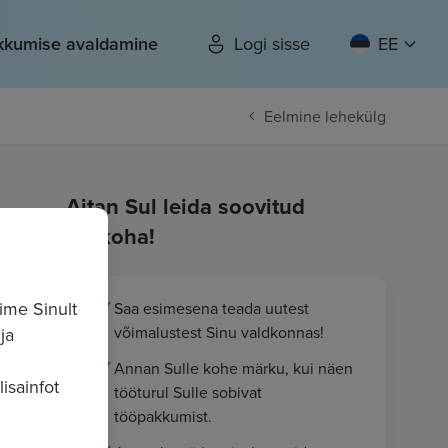
kkumise avaldamine
Logi sisse
EE
Eelmine lehekülg
Aitan Sul leida soovitud
töökoha!
ime Sinult
Saa esimesena teada uutest
võimalustest Sinu valdkonnas!
ja
Annan Sulle kohe märku, kui näen
isainfot
tööturul Sulle sobivat
tööpakkumist.