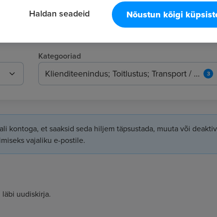
Haldan seadeid
Nõustun kõigi küpsis
Kategooriad
Klienditeenindus; Toitlustus; Transport / Logistika
3
li kontoga, et saaksid seda hiljem täpsustada, muuta või deaktiv
iseks vajaliku e-postile.
läbi uudiskirja.