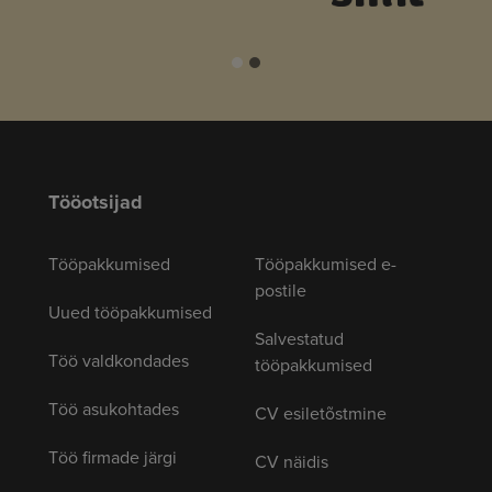
Tööotsijad
Tööpakkumised
Tööpakkumised e-
postile
Uued tööpakkumised
Salvestatud
Töö valdkondades
tööpakkumised
Töö asukohtades
CV esiletõstmine
Töö firmade järgi
CV näidis