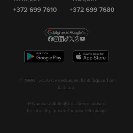
+372 699 7610
+372 699 7680
Jälgi meid Google'is
© 2000 - 2026 CVKeskus.ee. Kõik õigused on
kaitstud.
Privaatsuspoliitika
Küpsiste eelistused
Kasutustingimused
Kaebused
Sisukaart