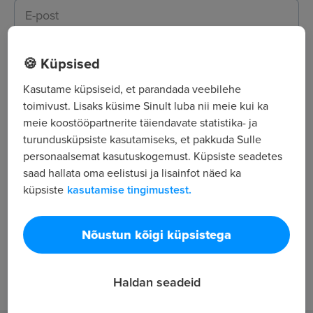
Vali ametikoha tase
🍪 Küpsised
Vali soovitud ametikoha tase(med)
Kasutame küpsiseid, et parandada veebilehe
toimivust. Lisaks küsime Sinult luba nii meie kui ka
Ametinimetus
meie koostööpartnerite täiendavate statistika- ja
turundusküpsiste kasutamiseks, et pakkuda Sulle
personaalsemat kasutuskogemust. Küpsiste seadetes
saad hallata oma eelistusi ja lisainfot näed ka
Asukoht
küpsiste
kasutamise tingimustest.
Vali asukoht
Nõustun kõigi küpsistega
Kategooriad
Klienditeenindus; Müük; Tervishoid / Sotsiaaltöö
3
Haldan seadeid