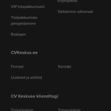
Eriprojektid
VIP tööpakkumised
Värbamine välismaal
Tööpakkumiste
peegeldamine
Reklaam
CVKeskus.ee
Firmast
Kontakt
Uudised ja artiklid
CV Keskuse klienditugi
Tööotsijatele
Tööandjatele