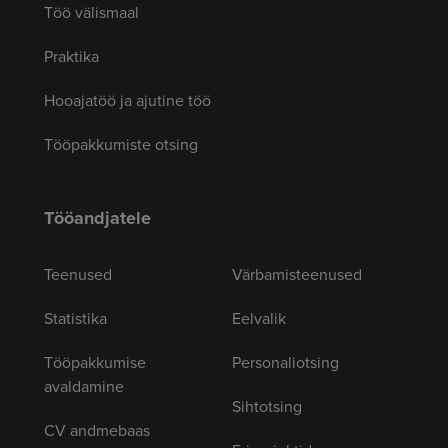
Töö välismaal
Praktika
Hooajatöö ja ajutine töö
Tööpakkumiste otsing
Tööandjatele
Teenused
Värbamisteenused
Statistika
Eelvalik
Tööpakkumise
Personaliotsing
avaldamine
Sihtotsing
CV andmebaas