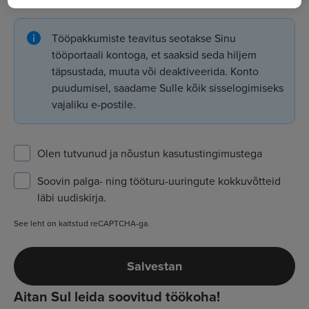
Tööpakkumiste teavitus seotakse Sinu
tööportaali kontoga, et saaksid seda hiljem
täpsustada, muuta või deaktiveerida. Konto
puudumisel, saadame Sulle kõik sisselogimiseks
vajaliku e-postile.
Olen tutvunud ja nõustun
kasutustingimustega
Soovin palga- ning tööturu-uuringute kokkuvõtteid
läbi uudiskirja.
See leht on kaitstud reCAPTCHA-ga.
Salvestan
Aitan Sul leida soovitud töökoha!