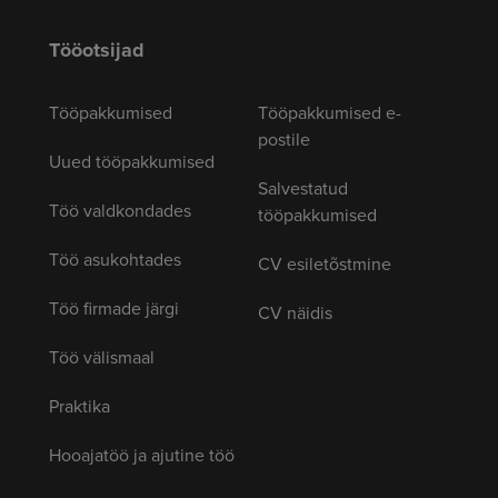
Tööotsijad
Tööpakkumised
Tööpakkumised e-
postile
Uued tööpakkumised
Salvestatud
Töö valdkondades
tööpakkumised
Töö asukohtades
CV esiletõstmine
Töö firmade järgi
CV näidis
Töö välismaal
Praktika
Hooajatöö ja ajutine töö