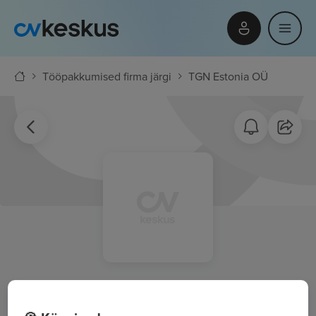
Tööpakkumised firma järgi
TGN Estonia OÜ
TGN Estonia OÜ