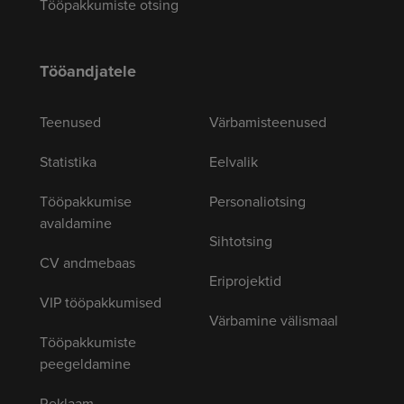
Tööpakkumiste otsing
Tööandjatele
Teenused
Värbamisteenused
Statistika
Eelvalik
Tööpakkumise
Personaliotsing
avaldamine
Sihtotsing
CV andmebaas
Eriprojektid
VIP tööpakkumised
Värbamine välismaal
Tööpakkumiste
peegeldamine
Reklaam