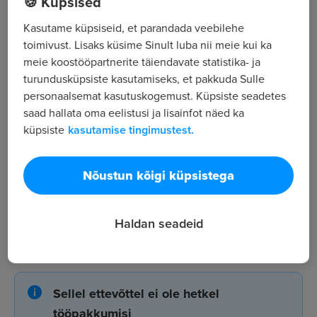
🍪 Küpsised
,
Kasutame küpsiseid, et parandada veebilehe
toimivust. Lisaks küsime Sinult luba nii meie kui ka
Kõik tööpakkumised
meie koostööpartnerite täiendavate statistika- ja
turundusküpsiste kasutamiseks, et pakkuda Sulle
personaalsemat kasutuskogemust. Küpsiste seadetes
Tööpakkuja tutvustus
saad hallata oma eelistusi ja lisainfot näed ka
38
küpsiste
kasutamise tingimustest.
Töötajate arv
465
Nõustun kõigi küpsistega
Vaatamised
Haldan seadeid
TGN Estonia OÜ tööpakkumised
Sellel ettevõttel ei ole hetkel
tööpakkumisi