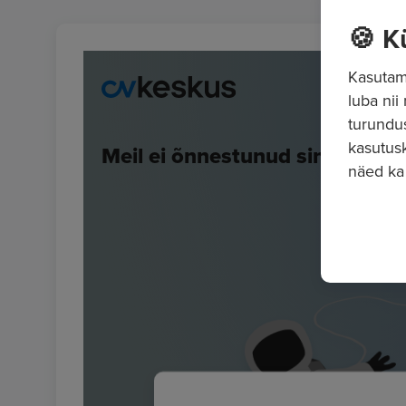
🍪 K
Kasutame
luba nii
turundu
kasutusk
näed ka