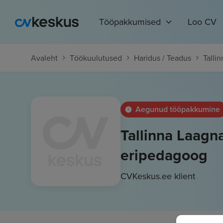
Tööpakkumised
Loo CV
Avaleht
Töökuulutused
Haridus / Teadus
Tallin
Aegunud tööpakkumine
Tallinna Laagn
eripedagoog
CVKeskus.ee klient