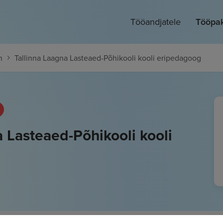
Tööandjatele
Tööpa
n
Tallinna Laagna Lasteaed-Põhikooli kooli eripedagoog
a Lasteaed-Põhikooli kooli