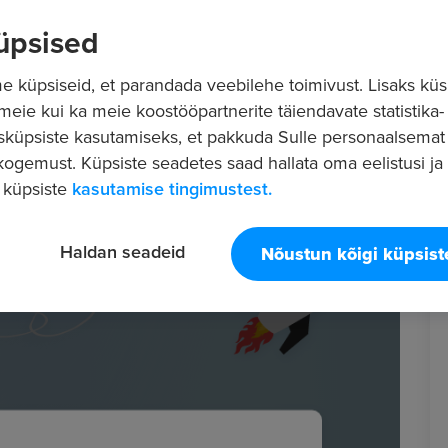
üpsised
 küpsiseid, et parandada veebilehe toimivust. Lisaks küs
 meie kui ka meie koostööpartnerite täiendavate statistika- 
sküpsiste kasutamiseks, et pakkuda Sulle personaalsemat
ogemust. Küpsiste seadetes saad hallata oma eelistusi ja l
 küpsiste
kasutamise tingimustest.
Haldan seadeid
Nõustun kõigi küpsis