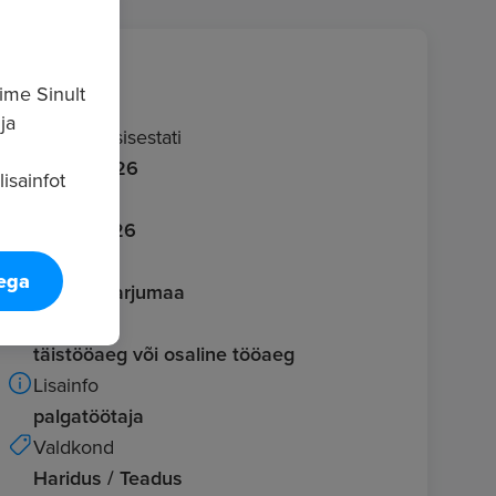
Info
ime Sinult
ja
Kuulutus sisestati
30.06.2026
isainfot
Aegub
29.07.2026
Asukoht
tega
Tallinn, Harjumaa
Töö tüüp
täistööaeg või osaline tööaeg
Lisainfo
palgatöötaja
Valdkond
Haridus / Teadus