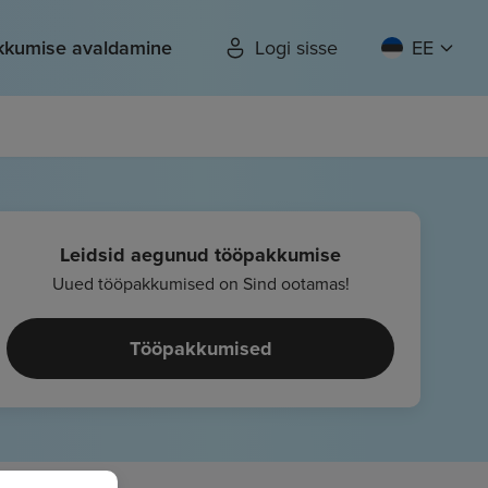
kkumise avaldamine
Logi sisse
EE
Leidsid aegunud tööpakkumise
Uued tööpakkumised on Sind ootamas!
Tööpakkumised