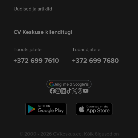
Uudised ja artiklid
CV Keskuse klienditugi
Tööotsijatele
Tööandjatele
+372 699 7610
+372 699 7680
Jälgi meid Google'is
© 2000 - 2026 CVKeskus.ee. Kõik õigused on