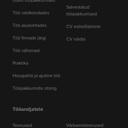
Salvestatud
Töö valdkondades
tööpakkumised
Töö asukohtades
CV esiletõstmine
Töö firmade järgi
CV näidis
Töö välismaal
Praktika
Hooajatöö ja ajutine töö
Tööpakkumiste otsing
Tööandjatele
Teenused
Värbamisteenused