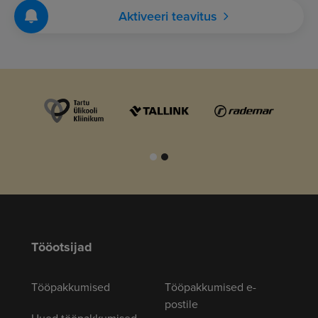
Aktiveeri teavitus
Tööotsijad
Tööpakkumised
Tööpakkumised e-
postile
Uued tööpakkumised