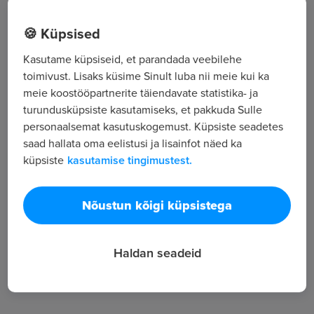
Kuivastu mnt 41, Saare maakond, Saaremaa vald
🍪 Küpsised
Kasutame küpsiseid, et parandada veebilehe
Kõik tööpakkumised
toimivust. Lisaks küsime Sinult luba nii meie kui ka
meie koostööpartnerite täiendavate statistika- ja
turundusküpsiste kasutamiseks, et pakkuda Sulle
Tööpakkuja tutvustus
personaalsemat kasutuskogemust. Küpsiste seadetes
saad hallata oma eelistusi ja lisainfot näed ka
4
küpsiste
kasutamise tingimustest.
Töötajate arv
1 113
Vaatamised
Nõustun kõigi küpsistega
Haldan seadeid