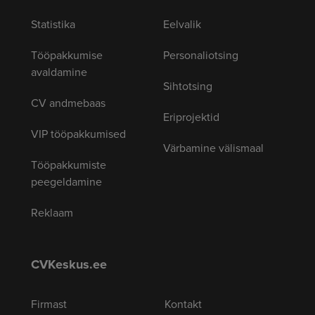
Statistika
Eelvalik
Tööpakkumise
Personaliotsing
avaldamine
Sihtotsing
CV andmebaas
Eriprojektid
VIP tööpakkumised
Värbamine välismaal
Tööpakkumiste
peegeldamine
Reklaam
CVKeskus.ee
Firmast
Kontakt