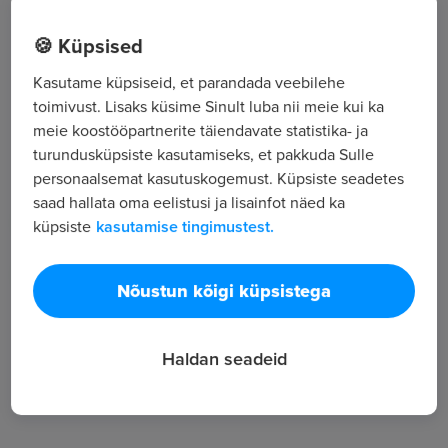
Kitse 18a-34 , Pärnu
🍪 Küpsised
Kasutame küpsiseid, et parandada veebilehe
Kõik tööpakkumised
toimivust. Lisaks küsime Sinult luba nii meie kui ka
meie koostööpartnerite täiendavate statistika- ja
turundusküpsiste kasutamiseks, et pakkuda Sulle
Tööpakkuja tutvustus
personaalsemat kasutuskogemust. Küpsiste seadetes
saad hallata oma eelistusi ja lisainfot näed ka
2
küpsiste
kasutamise tingimustest.
Töötajate arv
920
Vaatamised
Nõustun kõigi küpsistega
Haldan seadeid