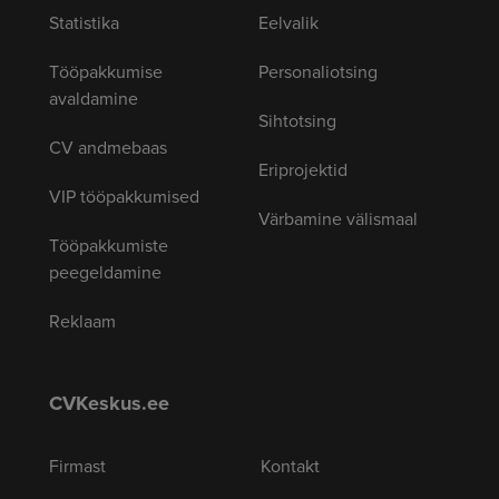
Statistika
Eelvalik
Tööpakkumise
Personaliotsing
avaldamine
Sihtotsing
CV andmebaas
Eriprojektid
VIP tööpakkumised
Värbamine välismaal
Tööpakkumiste
peegeldamine
Reklaam
CVKeskus.ee
Firmast
Kontakt