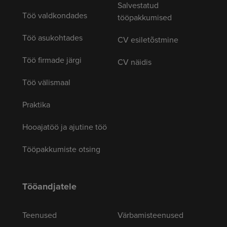
Salvestatud
Töö valdkondades
tööpakkumised
Töö asukohtades
CV esiletõstmine
Töö firmade järgi
CV näidis
Töö välismaal
Praktika
Hooajatöö ja ajutine töö
Tööpakkumiste otsing
Tööandjatele
Teenused
Värbamisteenused