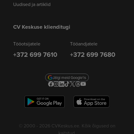
Uudised ja artiklid
CV Keskuse klienditugi
Tööotsijatele
Tööandjatele
+372 699 7610
+372 699 7680
Jälgi meid Google'is
© 2000 - 2026 CVKeskus.ee. Kõik õigused on
kaitstud.