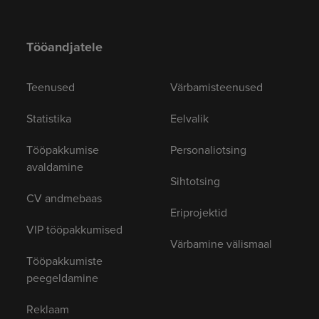
Tööandjatele
Teenused
Värbamisteenused
Statistika
Eelvalik
Tööpakkumise
Personaliotsing
avaldamine
Sihtotsing
CV andmebaas
Eriprojektid
VIP tööpakkumised
Värbamine välismaal
Tööpakkumiste
peegeldamine
Reklaam