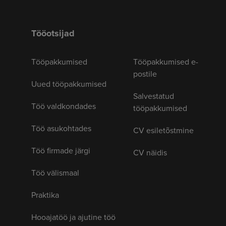
Tööotsijad
Tööpakkumised
Tööpakkumised e-
postile
Uued tööpakkumised
Salvestatud
Töö valdkondades
tööpakkumised
Töö asukohtades
CV esiletõstmine
Töö firmade järgi
CV näidis
Töö välismaal
Praktika
Hooajatöö ja ajutine töö