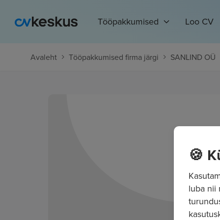
Tööpakkumised
Loo CV
Avaleht
Tööpakkumised firma järgi
SANLIND OÜ
🍪 K
Kasutame
luba nii
turundu
kasutusk