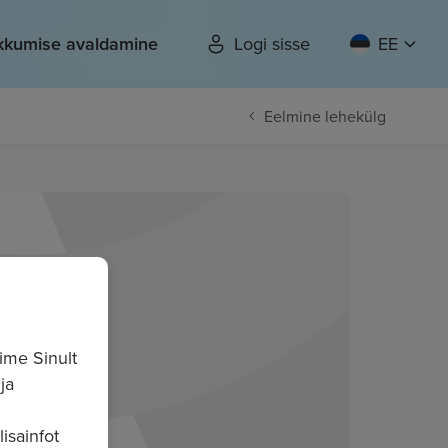
kkumise avaldamine
Logi sisse
EE
Eelmine lehekülg
ime Sinult
ja
isainfot