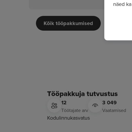
näed ka
Kõik tööpakkumised
Tööpakkuja tutvustus
12
3 049
Töötajate arv
Vaatamised
Kodulinnukasvatus