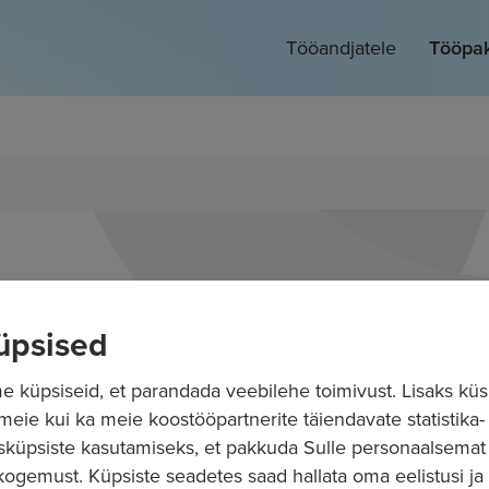
Tööandjatele
Tööpa
üpsised
 küpsiseid, et parandada veebilehe toimivust. Lisaks küs
 meie kui ka meie koostööpartnerite täiendavate statistika- 
sküpsiste kasutamiseks, et pakkuda Sulle personaalsemat
ogemust. Küpsiste seadetes saad hallata oma eelistusi ja l