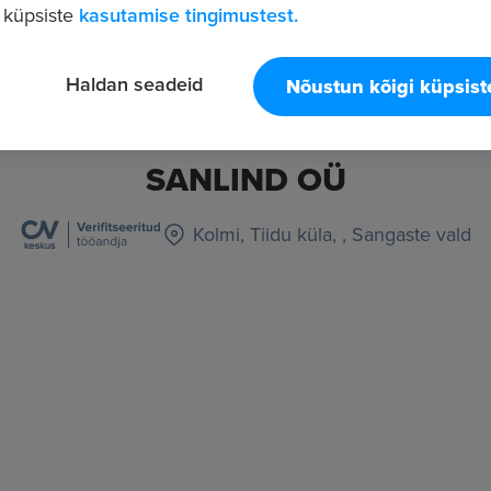
 küpsiste
kasutamise tingimustest.
Haldan seadeid
Nõustun kõigi küpsis
SANLIND OÜ
Kolmi, Tiidu küla, , Sangaste vald