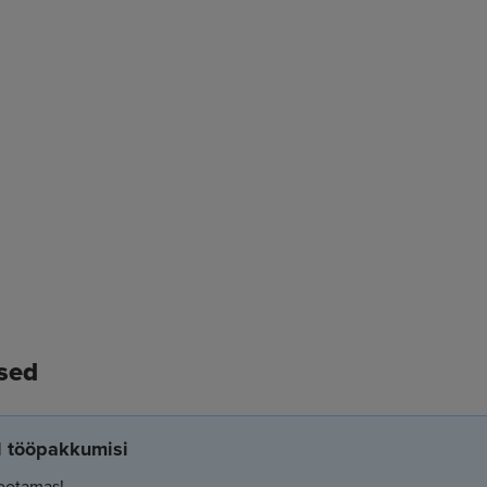
sed
el tööpakkumisi
ootamas!