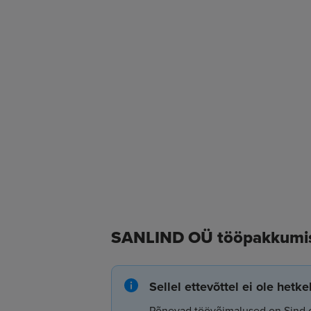
SANLIND OÜ tööpakkumi
Sellel ettevõttel ei ole hetk
Põnevad töövõimalused on Sind 