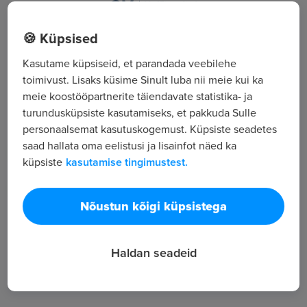
Elva linn, J. Kärneri tn 3a, Elva vald, Tartumaa
🍪 Küpsised
Kasutame küpsiseid, et parandada veebilehe
Kõik tööpakkumised
toimivust. Lisaks küsime Sinult luba nii meie kui ka
meie koostööpartnerite täiendavate statistika- ja
turundusküpsiste kasutamiseks, et pakkuda Sulle
Tööpakkuja tutvustus
personaalsemat kasutuskogemust. Küpsiste seadetes
3
saad hallata oma eelistusi ja lisainfot näed ka
Töötajate arv
küpsiste
kasutamise tingimustest.
1 728
Vaatamised
Nõustun kõigi küpsistega
Haldan seadeid