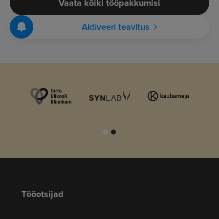
Vaata kõiki tööpakkumisi
Aktiveeri teavitus
Tööotsijad