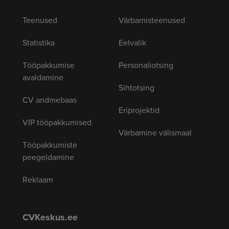
Teenused
Värbamisteenused
Statistika
Eelvalik
Tööpakkumise
Personaliotsing
avaldamine
Sihtotsing
CV andmebaas
Eriprojektid
VIP tööpakkumised
Värbamine välismaal
Tööpakkumiste
peegeldamine
Reklaam
CVKeskus.ee