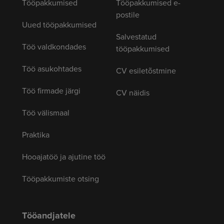
Tööpakkumised
Tööpakkumised e-
postile
Uued tööpakkumised
Salvestatud
Töö valdkondades
tööpakkumised
Töö asukohtades
CV esiletõstmine
Töö firmade järgi
CV näidis
Töö välismaal
Praktika
Hooajatöö ja ajutine töö
Tööpakkumiste otsing
Tööandjatele