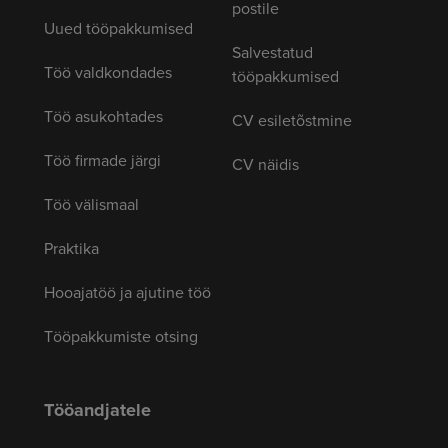
postile
Uued tööpakkumised
Salvestatud
Töö valdkondades
tööpakkumised
Töö asukohtades
CV esiletõstmine
Töö firmade järgi
CV näidis
Töö välismaal
Praktika
Hooajatöö ja ajutine töö
Tööpakkumiste otsing
Tööandjatele