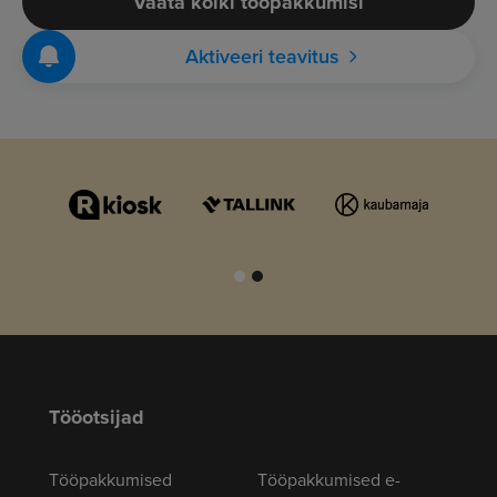
Vaata kõiki tööpakkumisi
Aktiveeri teavitus
Tööotsijad
Tööpakkumised
Tööpakkumised e-