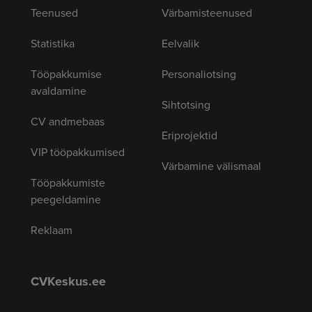
Teenused
Värbamisteenused
Statistika
Eelvalik
Tööpakkumise
Personaliotsing
avaldamine
Sihtotsing
CV andmebaas
Eriprojektid
VIP tööpakkumised
Värbamine välismaal
Tööpakkumiste
peegeldamine
Reklaam
CVKeskus.ee