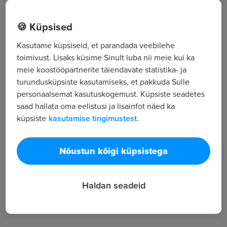
Rüütli 11, Tallinn, Harjumaa
🍪 Küpsised
Info- ja telekommunikatsioonitehnoloogia
Kasutame küpsiseid, et parandada veebilehe
toimivust. Lisaks küsime Sinult luba nii meie kui ka
Kõik tööpakkumised
meie koostööpartnerite täiendavate statistika- ja
turundusküpsiste kasutamiseks, et pakkuda Sulle
personaalsemat kasutuskogemust. Küpsiste seadetes
Tööpakkuja tutvustus
saad hallata oma eelistusi ja lisainfot näed ka
küpsiste
kasutamise tingimustest.
12
Töötajate arv
917
Nõustun kõigi küpsistega
Vaatamised
Haldan seadeid