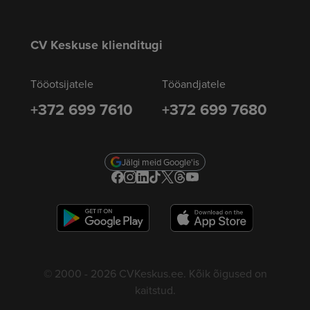
CV Keskuse klienditugi
Tööotsijatele
Tööandjatele
+372 699 7610
+372 699 7680
Jälgi meid Google'is
© 2000 - 2026 CVKeskus.ee. Kõik õigused on
kaitstud.