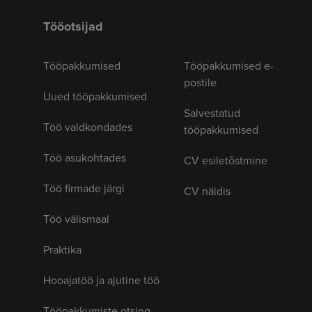
Tööotsijad
Tööpakkumised
Tööpakkumised e-
postile
Uued tööpakkumised
Salvestatud
Töö valdkondades
tööpakkumised
Töö asukohtades
CV esiletõstmine
Töö firmade järgi
CV näidis
Töö välismaal
Praktika
Hooajatöö ja ajutine töö
Tööpakkumiste otsing