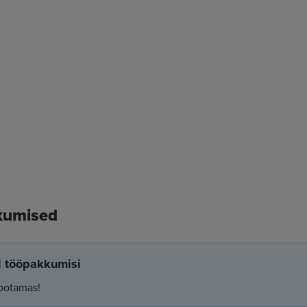
kumised
el tööpakkumisi
ootamas!