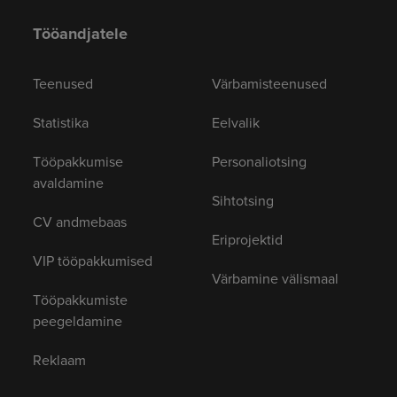
Tööandjatele
Teenused
Värbamisteenused
Statistika
Eelvalik
Tööpakkumise
Personaliotsing
avaldamine
Sihtotsing
CV andmebaas
Eriprojektid
VIP tööpakkumised
Värbamine välismaal
Tööpakkumiste
peegeldamine
Reklaam