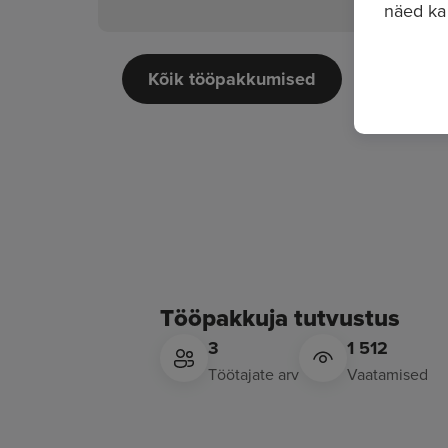
näed ka
Kõik tööpakkumised
Tööpakkuja tutvustus
3
1 512
Töötajate arv
Vaatamised