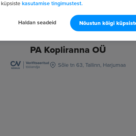
 küpsiste
kasutamise tingimustest.
Haldan seadeid
Nõustun kõigi küpsis
PA Kopliranna OÜ
Sõle tn 63, Tallinn, Harjumaa