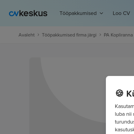
Tööpakkumised
Loo CV
Avaleht
Tööpakkumised firma järgi
PA Kopliranna
🍪 K
Kasutame
luba nii
turundu
kasutusk