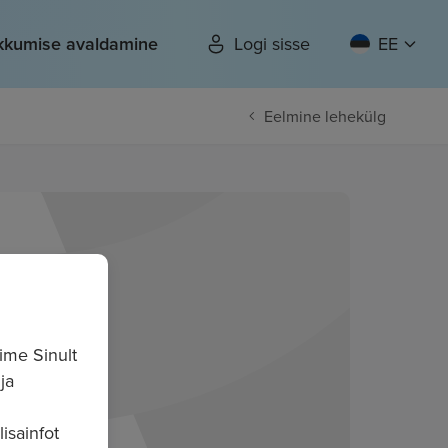
kkumise avaldamine
Logi sisse
EE
Eelmine lehekülg
ime Sinult
ja
isainfot