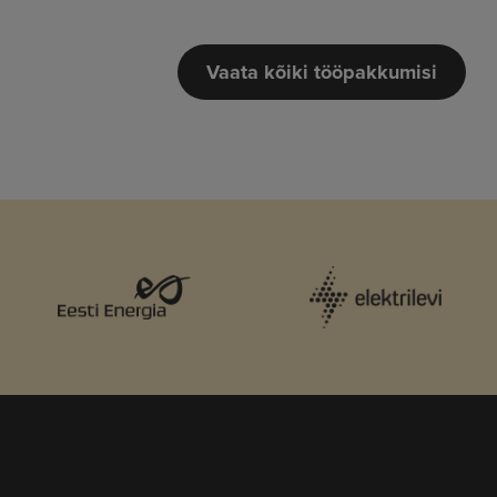
Vaata kõiki tööpakkumisi