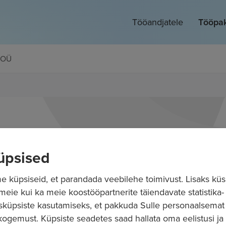
Tööandjatele
Tööpa
 OÜ
üpsised
 küpsiseid, et parandada veebilehe toimivust. Lisaks küs
 meie kui ka meie koostööpartnerite täiendavate statistika- 
sküpsiste kasutamiseks, et pakkuda Sulle personaalsemat
ogemust. Küpsiste seadetes saad hallata oma eelistusi ja l