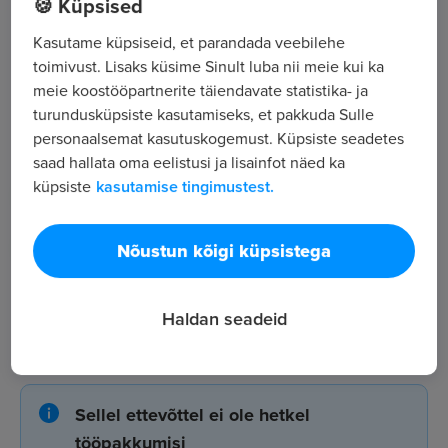
🍪 Küpsised
,
Kasutame küpsiseid, et parandada veebilehe
toimivust. Lisaks küsime Sinult luba nii meie kui ka
Kõik tööpakkumised
meie koostööpartnerite täiendavate statistika- ja
turundusküpsiste kasutamiseks, et pakkuda Sulle
personaalsemat kasutuskogemust. Küpsiste seadetes
Tööpakkuja tutvustus
saad hallata oma eelistusi ja lisainfot näed ka
2
küpsiste
kasutamise tingimustest.
Töötajate arv
290
Nõustun kõigi küpsistega
Vaatamised
Haldan seadeid
Nos Enfants OÜ tööpakkumised
Sellel ettevõttel ei ole hetkel
tööpakkumisi