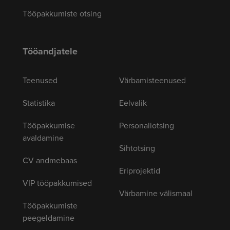
Tööpakkumiste otsing
Tööandjatele
Teenused
Värbamisteenused
Statistika
Eelvalik
Tööpakkumise
Personaliotsing
avaldamine
Sihtotsing
CV andmebaas
Eriprojektid
VIP tööpakkumised
Värbamine välismaal
Tööpakkumiste
peegeldamine