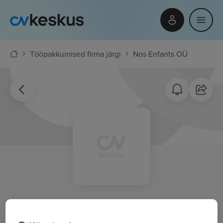
Tööpakkumised firma järgi
Nos Enfants OÜ
Nos Enfants OÜ