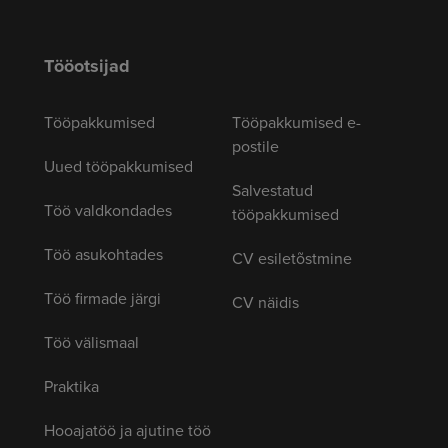
Tööotsijad
Tööpakkumised
Tööpakkumised e-
postile
Uued tööpakkumised
Salvestatud
Töö valdkondades
tööpakkumised
Töö asukohtades
CV esiletõstmine
Töö firmade järgi
CV näidis
Töö välismaal
Praktika
Hooajatöö ja ajutine töö