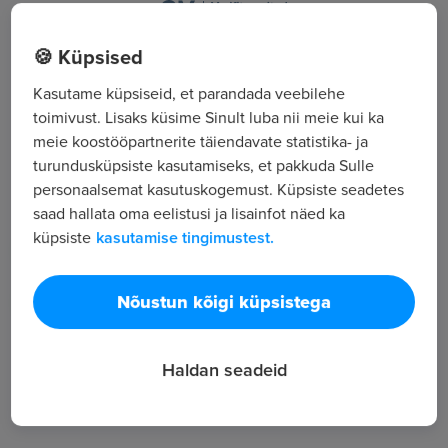
Tarva küla, Kõlli-Lao, Pärnu maakond, Põhja-
🍪 Küpsised
Pärnumaa vald
Kasutame küpsiseid, et parandada veebilehe
toimivust. Lisaks küsime Sinult luba nii meie kui ka
Kõik tööpakkumised
meie koostööpartnerite täiendavate statistika- ja
turundusküpsiste kasutamiseks, et pakkuda Sulle
personaalsemat kasutuskogemust. Küpsiste seadetes
Tööpakkuja tutvustus
saad hallata oma eelistusi ja lisainfot näed ka
10
küpsiste
kasutamise tingimustest.
Töötajate arv
369
Nõustun kõigi küpsistega
Vaatamised
Haldan seadeid