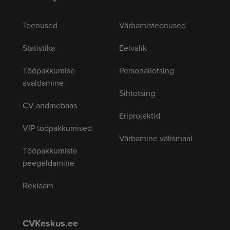
Teenused
Värbamisteenused
Statistika
Eelvalik
Tööpakkumise
Personaliotsing
avaldamine
Sihtotsing
CV andmebaas
Eriprojektid
VIP tööpakkumised
Värbamine välismaal
Tööpakkumiste
peegeldamine
Reklaam
CVKeskus.ee