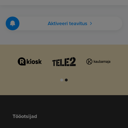
Aktiveeri teavitus
Tööotsijad