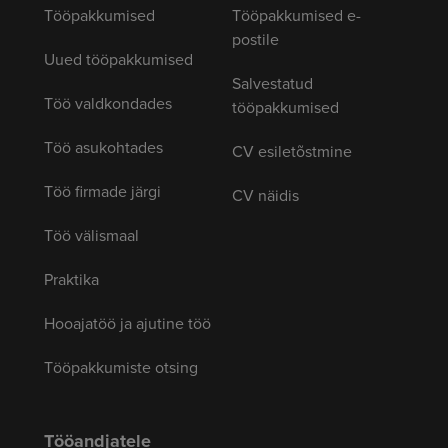
Tööpakkumised
Tööpakkumised e-
postile
Uued tööpakkumised
Salvestatud
Töö valdkondades
tööpakkumised
Töö asukohtades
CV esiletõstmine
Töö firmade järgi
CV näidis
Töö välismaal
Praktika
Hooajatöö ja ajutine töö
Tööpakkumiste otsing
Tööandjatele