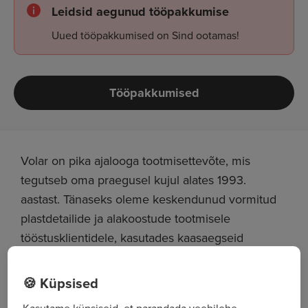
Leidsid aegunud tööpakkumise
Uued tööpakkumised on Sind ootamas!
Tööpakkumised
Volar on pika ajalooga tootmisettevõte, mis
tegutseb oma praegusel kujul alates 1993.
aastast. Tänaseks oleme keskendunud vormitud
plastdetailide ja alakoostude tootmisele
tööstusklientidele, kasutades kaasaegseid
tootmislahendusi ja mitmekesist masinaparki.
Meie igapäevatööd iseloomustavad tehniline
🍪 Küpsised
täpsus, praktiline lähenemine ja pidev areng, et