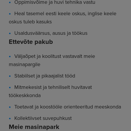
Õppimisvõime ja huvi tehnika vastu
Heal tasemel eesti keele oskus, inglise keele
oskus tuleb kasuks
Usaldusväärsus, ausus ja töökus
Ettevõte pakub
Väljaõpet ja koolitust vastavalt meie
masinapargile
Stabiilset ja pikaajalist tööd
Mitmekesist ja tehniliselt huvitavat
töökeskkonda
Toetavat ja koostööle orienteeritud meeskonda
Kollektiivset suvepuhkust
Meie masinapark