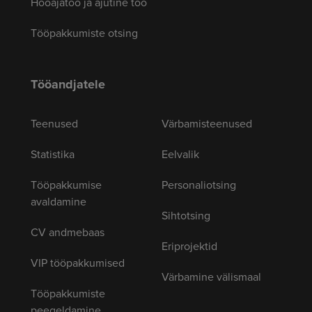
Hooajatöö ja ajutine töö
Tööpakkumiste otsing
Tööandjatele
Teenused
Värbamisteenused
Statistika
Eelvalik
Tööpakkumise
Personaliotsing
avaldamine
Sihtotsing
CV andmebaas
Eriprojektid
VIP tööpakkumised
Värbamine välismaal
Tööpakkumiste
peegeldamine