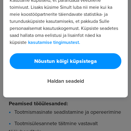
Kasutame küpsiseid, et parandada veebilehe
pakkuda klientidele usaldusväärseid ja
toimivust. Lisaks küsime Sinult luba nii meie kui ka
kvaliteetseid lahendusi.
meie koostööpartnerite täiendavate statistika- ja
Vaata lähemalt: volar.fi
turundusküpsiste kasutamiseks, et pakkuda Sulle
Volar OÜ otsib oma meeskonda
personaalsemat kasutuskogemust. Küpsiste seadetes
MASINAOPERAATORIT
saad hallata oma eelistusi ja lisainfot näed ka
küpsiste
kasutamise tingimustest.
Tööks vajalik väljaõpe toimub kohapeal!
Nõustun kõigi küpsistega
Ootame meeskonda vastutustundlikku ja
kohusetundlikku töötajat, kellel on tehnilist taipu.
Haldan seadeid
Kasuks tuleb varasem töökogemus operaatorina
ja tõstukijuhi load.
Peamised tööülesanded:
Tootmismasinate seadistamine ja opereerimine
Tootmisülesannete täitmine vastavalt