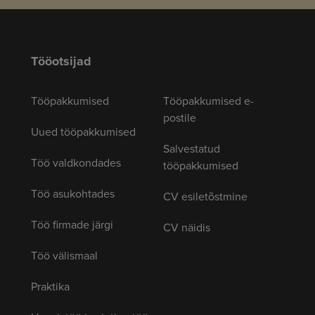
Tööotsijad
Tööpakkumised
Tööpakkumised e-
postile
Uued tööpakkumised
Salvestatud
Töö valdkondades
tööpakkumised
Töö asukohtades
CV esiletõstmine
Töö firmade järgi
CV näidis
Töö välismaal
Praktika