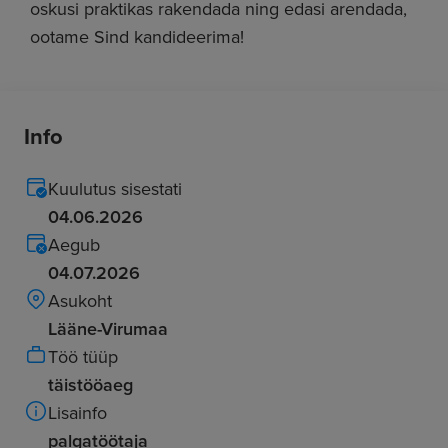
oskusi praktikas rakendada ning edasi arendada,
ootame Sind kandideerima!
Info
Kuulutus sisestati
04.06.2026
Aegub
04.07.2026
Asukoht
Lääne-Virumaa
Töö tüüp
täistööaeg
Lisainfo
palgatöötaja