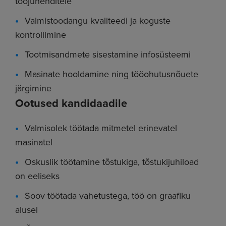
tööjuhenditele
Valmistoodangu kvaliteedi ja koguste
kontrollimine
Tootmisandmete sisestamine infosüsteemi
Masinate hooldamine ning tööohutusnõuete
järgimine
Ootused kandidaadile
Valmisolek töötada mitmetel erinevatel
masinatel
Oskuslik töötamine tõstukiga, tõstukijuhiload
on eeliseks
Soov töötada vahetustega, töö on graafiku
alusel