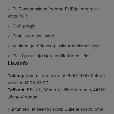
PUR-valumasinad (pehme PUR ja integraal /
kõva PUR)
CNC-pingid
Püst ja vertikaal saed
Vaakumiga töötavad plastivormimismasinad
Plasti purustajad (graanulite tootmiseks)
Lisainfo
Tööaeg:
hommikune vahetus 6:00-14:00, õhtune
vahetus 14:00-23:00
Töökoht:
Põllu 2, Sõmeru, Lääne-Virumaa, 44201,
Lääne-Virumaa
Kui tunned, et see töö sobib Sulle ja soovid oma