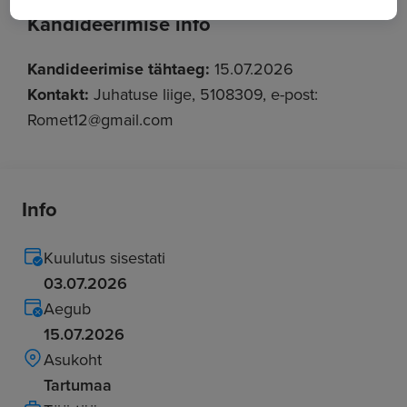
Kandideerimise info
Kandideerimise tähtaeg:
15.07.2026
Kontakt:
Juhatuse liige, 5108309, e-post:
Romet12@gmail.com
Info
Kuulutus sisestati
03.07.2026
Aegub
15.07.2026
Asukoht
Tartumaa