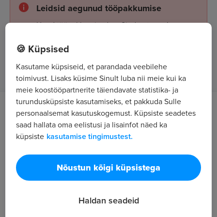
Leidsid aegunud tööpakkumise
Uued tööpakkumised on Sind ootamas!
🍪 Küpsised
Tööpakkumised
Kasutame küpsiseid, et parandada veebilehe
toimivust. Lisaks küsime Sinult luba nii meie kui ka
meie koostööpartnerite täiendavate statistika- ja
turundusküpsiste kasutamiseks, et pakkuda Sulle
Töö kirjeldus
personaalsemat kasutuskogemust. Küpsiste seadetes
saad hallata oma eelistusi ja lisainfot näed ka
küpsiste
kasutamise tingimustest.
Pakume hooajalist tööd maasikakorjamisel alates
juuni keskpaigast. Korjamine käsitsi.
Ettevõte pakub
Nõustun kõigi küpsistega
Pakume meeldivat töökeskkonda värskes õhus ja
Haldan seadeid
mõnusat füüsilist pingutust. Majutamisvõimalust
korterites, kus on kõik eluks vajalik olemas.