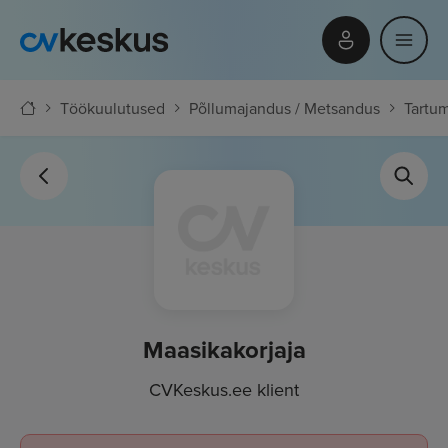
Töökuulutused
Põllumajandus / Metsandus
Tartu
Maasikakorjaja
CVKeskus.ee klient