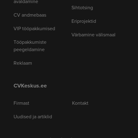
avaldamine
Sihtotsing
CV andmebaas
Eriprojektid
VIP tööpakkumised
Värbamine välismaal
Tööpakkumiste
peegeldamine
Reklaam
CVKeskus.ee
Firmast
Kontakt
Uudised ja artiklid