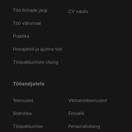
Töö firmade järgi
CV näidis
Töö välismaal
Praktika
Hooajatöö ja ajutine töö
Tööpakkumiste otsing
Tööandjatele
Teenused
Värbamisteenused
Statistika
Eelvalik
Tööpakkumise
Personaliotsing