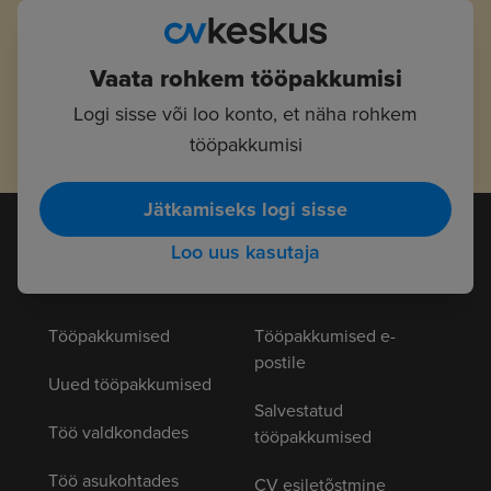
Vaata rohkem tööpakkumisi
Logi sisse või loo konto, et näha rohkem
tööpakkumisi
Jätkamiseks logi sisse
Loo uus kasutaja
Tööotsijad
Tööpakkumised
Tööpakkumised e-
postile
Uued tööpakkumised
Salvestatud
Töö valdkondades
tööpakkumised
Töö asukohtades
CV esiletõstmine