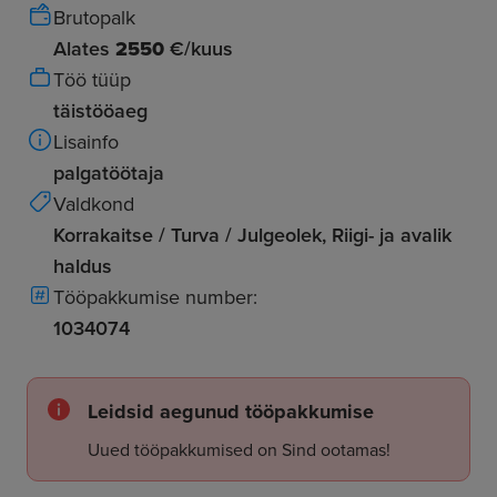
Brutopalk
Alates
2550
€/kuus
Töö tüüp
täistööaeg
Lisainfo
palgatöötaja
Valdkond
Korrakaitse / Turva / Julgeolek, Riigi- ja avalik
haldus
Tööpakkumise number:
1034074
Leidsid aegunud tööpakkumise
Uued tööpakkumised on Sind ootamas!