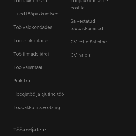
Tööpakkumised
Tööpakkumised e-
postile
Uued tööpakkumised
Salvestatud
Töö valdkondades
tööpakkumised
Töö asukohtades
CV esiletõstmine
Töö firmade järgi
CV näidis
Töö välismaal
Praktika
Hooajatöö ja ajutine töö
Tööpakkumiste otsing
Tööandjatele