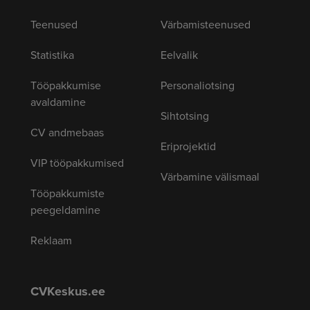
Teenused
Värbamisteenused
Statistika
Eelvalik
Tööpakkumise
Personaliotsing
avaldamine
Sihtotsing
CV andmebaas
Eriprojektid
VIP tööpakkumised
Värbamine välismaal
Tööpakkumiste
peegeldamine
Reklaam
CVKeskus.ee