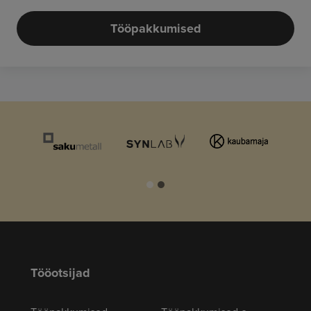
Tööpakkumised
Tööotsijad