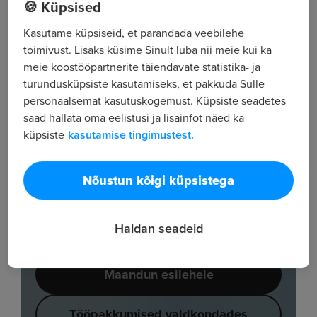
🍪 Küpsised
Kasutame küpsiseid, et parandada veebilehe
toimivust. Lisaks küsime Sinult luba nii meie kui ka
meie koostööpartnerite täiendavate statistika- ja
turundusküpsiste kasutamiseks, et pakkuda Sulle
personaalsemat kasutuskogemust. Küpsiste seadetes
saad hallata oma eelistusi ja lisainfot näed ka
küpsiste
kasutamise tingimustest.
Nõustun kõigi küpsistega
Haldan seadeid