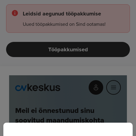
Leidsid aegunud tööpakkumise
Uued tööpakkumised on Sind ootamas!
Tööpakkumised