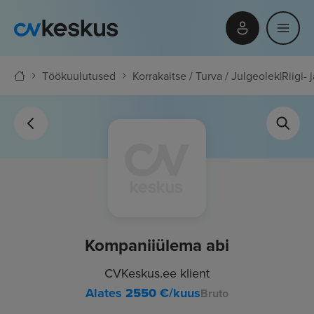
Töökuulutused
Korrakaitse / Turva / Julgeolek
|
Riigi- 
Kompaniiülema abi
CVKeskus.ee klient
Alates
2550
€/kuus
Bruto