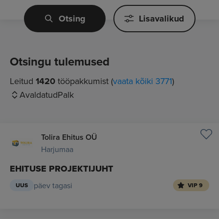
Otsing
Lisavalikud
Otsingu tulemused
Leitud
1420
tööpakkumist (
vaata kõiki 3771
)
Avaldatud
Palk
Tolira Ehitus OÜ
Harjumaa
EHITUSE PROJEKTIJUHT
päev tagasi
UUS
VIP 9