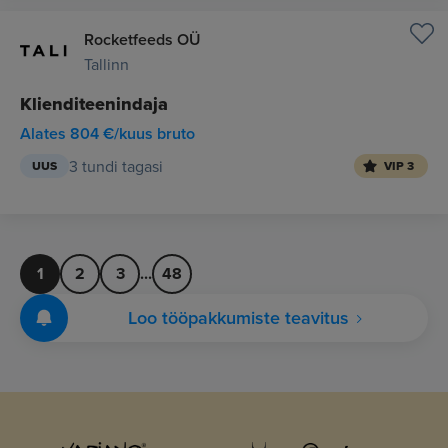
Rocketfeeds OÜ
Tallinn
Klienditeenindaja
Alates 804 €/kuus bruto
3 tundi tagasi
UUS
VIP 3
1
2
3
...
48
Loo tööpakkumiste teavitus