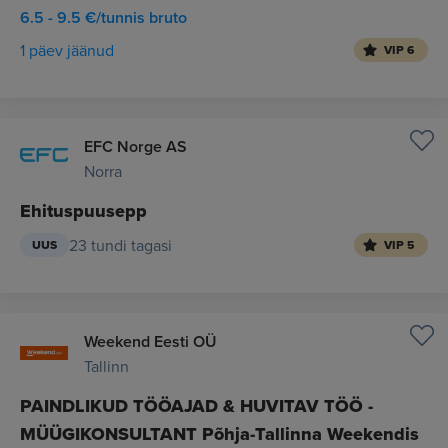
6.5 - 9.5 €/tunnis bruto
1 päev jäänud
VIP 6
EFC Norge AS
Norra
Ehituspuusepp
23 tundi tagasi
UUS
VIP 5
Weekend Eesti OÜ
Tallinn
PAINDLIKUD TÖÖAJAD & HUVITAV TÖÖ -
MÜÜGIKONSULTANT Põhja-Tallinna Weekendis