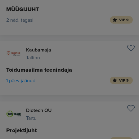
MÜÜGIJUHT
2 näd. tagasi
VIP 9
Kaubamaja
Tallinn
Toidumaailma teenindaja
1 päev jäänud
VIP 9
Diotech OÜ
Tartu
Projektijuht