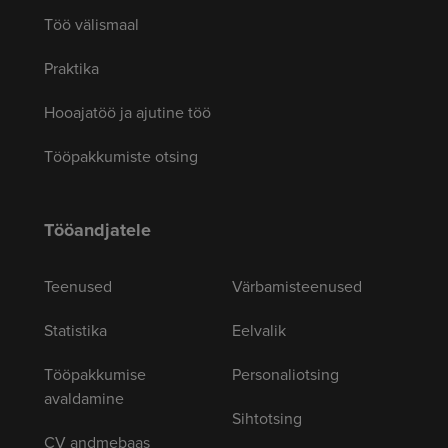
Töö välismaal
Praktika
Hooajatöö ja ajutine töö
Tööpakkumiste otsing
Tööandjatele
Teenused
Värbamisteenused
Statistika
Eelvalik
Tööpakkumise
Personaliotsing
avaldamine
Sihtotsing
CV andmebaas