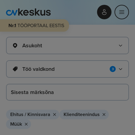
Nr.1
TÖÖPORTAAL EESTIS
Asukoht
Töö valdkond
3
Ehitus / Kinnisvara
Klienditeenindus
Müük