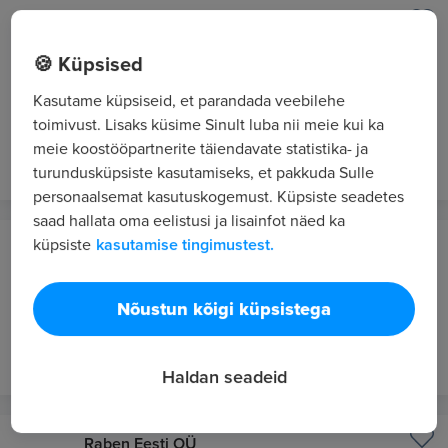
Nicorex Baltic OÜ
Tallinn
🍪 Küpsised
MÜÜGIKONSULTANT (JÄRVE KESKUS)
Kasutame küpsiseid, et parandada veebilehe
1391.1 - 1657.09 €/kuus bruto
toimivust. Lisaks küsime Sinult luba nii meie kui ka
meie koostööpartnerite täiendavate statistika- ja
3 p. tagasi
VIP 9
turundusküpsiste kasutamiseks, et pakkuda Sulle
personaalsemat kasutuskogemust. Küpsiste seadetes
saad hallata oma eelistusi ja lisainfot näed ka
küpsiste
kasutamise tingimustest.
Lävel
Tartu
Nõustun kõigi küpsistega
PAIGALDAJA
3 p. tagasi
VIP 9
Haldan seadeid
Raben Eesti OÜ