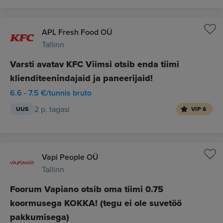
APL Fresh Food OÜ
Tallinn
Varsti avatav KFC Viimsi otsib enda tiimi
klienditeenindajaid ja paneerijaid!
6.6 - 7.5 €/tunnis bruto
2 p. tagasi
UUS
VIP 6
Vapi People OÜ
Tallinn
Foorum Vapiano otsib oma tiimi 0.75
koormusega KOKKA! (tegu ei ole suvetöö
pakkumisega)