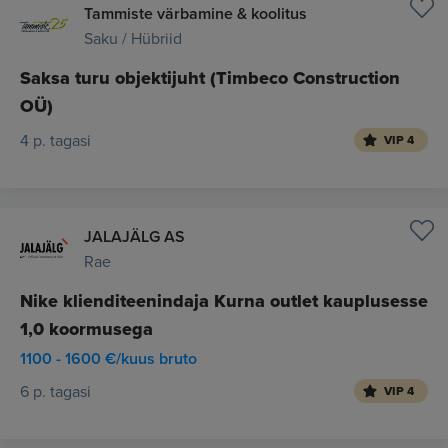
Tammiste värbamine & koolitus
Saku / Hübriid
Saksa turu objektijuht (Timbeco Construction
OÜ)
4 p. tagasi
VIP 4
JALAJÄLG AS
Rae
Nike klienditeenindaja Kurna outlet kauplusesse
1,0 koormusega
1100 - 1600 €/kuus bruto
6 p. tagasi
VIP 4