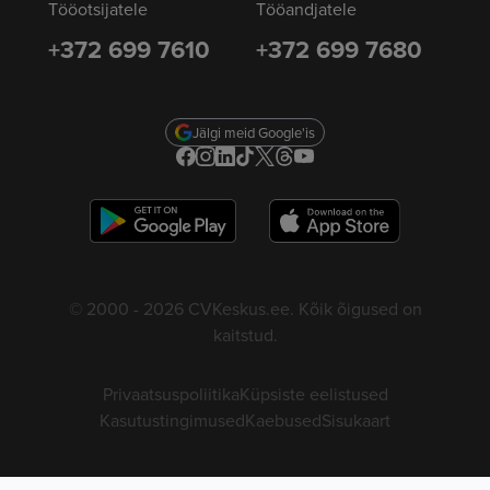
Tööotsijatele
Tööandjatele
+372 699 7610
+372 699 7680
Jälgi meid Google'is
© 2000 - 2026 CVKeskus.ee. Kõik õigused on
kaitstud.
Privaatsuspoliitika
Küpsiste eelistused
Kasutustingimused
Kaebused
Sisukaart