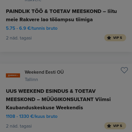
PAINDLIK TÖÖ & TOETAV MEESKOND – liitu
meie Rakvere lao tööampsu tiimiga
5.75 - 6.9 €/tunnis bruto
2 näd. tagasi
VIP 5
Weekend Eesti OÜ
Tallinn
UUS WEEKEND ESINDUS & TOETAV
MEESKOND – MÜÜGIKONSULTANT Viimsi
Kaubanduskeskuse Weekendis
1108 - 1330 €/kuus bruto
2 näd. tagasi
VIP 5