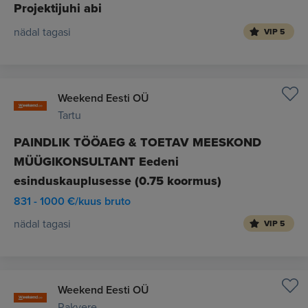
Projektijuhi abi
nädal tagasi
VIP 5
Weekend Eesti OÜ
Tartu
PAINDLIK TÖÖAEG & TOETAV MEESKOND
MÜÜGIKONSULTANT Eedeni
esinduskauplusesse (0.75 koormus)
831 - 1000 €/kuus bruto
nädal tagasi
VIP 5
Weekend Eesti OÜ
Rakvere