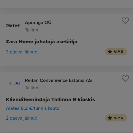
Apranga OÜ
Tallinn
Zara Home juhataja asetäitja
3 päeva jäänud
VIP 5
Reitan Convenience Estonia AS
Tallinn
Klienditeenindaja Tallinna R-kioskis
Alates 6.2 €/tunnis bruto
2 päeva jäänud
VIP 5