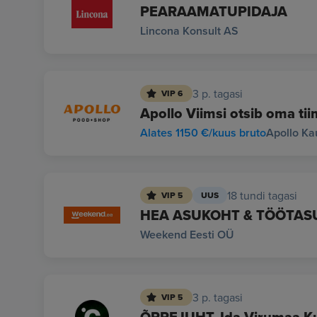
PEARAAMATUPIDAJA
Lincona Konsult AS
3 p. tagasi
VIP 6
Apollo Viimsi otsib oma ti
Alates 1150 €/kuus bruto
Apollo K
18 tundi tagasi
VIP 5
UUS
HEA ASUKOHT & TÖÖTASU- 
Weekend Eesti OÜ
3 p. tagasi
VIP 5