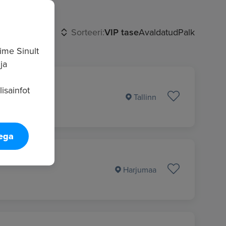
Sorteeri:
VIP tase
Avaldatud
Palk
ime Sinult
ja
isainfot
Tallinn
tega
Harjumaa