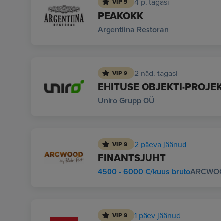
4 p. tagasi
VIP 9
PEAKOKK
Argentiina Restoran
2 näd. tagasi
VIP 9
EHITUSE OBJEKTI-PROJE
Uniro Grupp OÜ
2 päeva jäänud
VIP 9
FINANTSJUHT
4500 - 6000 €/kuus bruto
ARCWOOD
1 päev jäänud
VIP 9