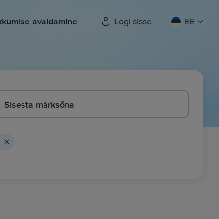
kkumise avaldamine
Logi sisse
EE