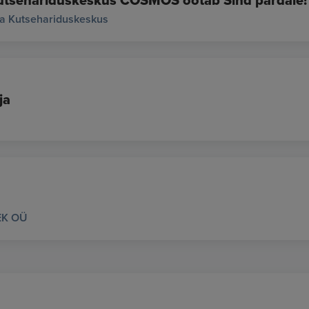
tsehariduskeskus COSMOS ootab Sind pardale!
a Kutsehariduskeskus
ja
EK OÜ