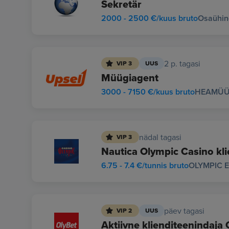
Sekretär
2000 - 2500 €/kuus bruto
Osaühin
2 p. tagasi
VIP 3
UUS
Müügiagent
3000 - 7150 €/kuus bruto
HEAMÜÜ
nädal tagasi
VIP 3
Nautica Olympic Casino kli
6.75 - 7.4 €/tunnis bruto
OLYMPIC 
päev tagasi
VIP 2
UUS
Aktiivne klienditeenindaja 