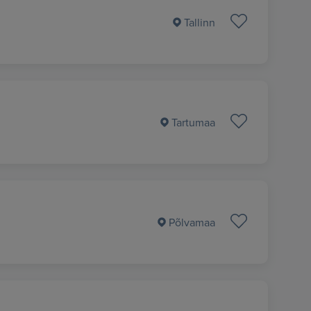
Tallinn
Tartumaa
Põlvamaa