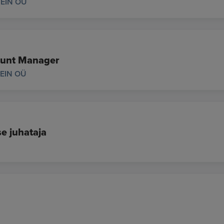
EIN OÜ
unt Manager
EIN OÜ
se juhataja