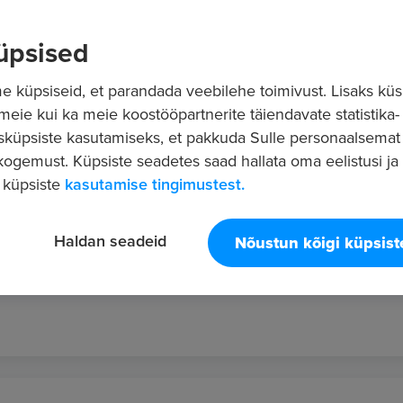
üpsised
 küpsiseid, et parandada veebilehe toimivust. Lisaks küs
 meie kui ka meie koostööpartnerite täiendavate statistika- 
sküpsiste kasutamiseks, et pakkuda Sulle personaalsemat
ogemust. Küpsiste seadetes saad hallata oma eelistusi ja l
ATOR
 küpsiste
kasutamise tingimustest.
Haldan seadeid
Nõustun kõigi küpsis