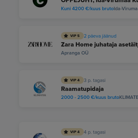
ÕPPEJUHT, Ida-Virumaa Ku
Kuni 4200 €/kuus bruto
Ida-Viruma
2 päeva jäänud
VIP 5
Zara Home juhataja asetäit
Apranga OÜ
3 p. tagasi
VIP 4
Raamatupidaja
2000 - 2500 €/kuus bruto
KLIMAT
4 p. tagasi
VIP 4