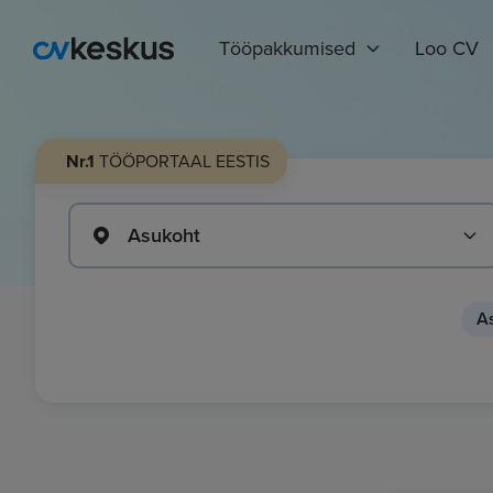
Tööpakkumised
Loo CV
Nr.1
TÖÖPORTAAL EESTIS
Asukoht
As