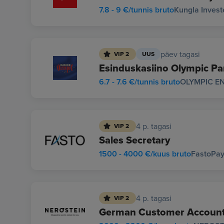
7.8 - 9 €/tunnis bruto
Kungla Inves
päev tagasi
VIP 2
UUS
Esinduskasiino Olympic Par
6.7 - 7.6 €/tunnis bruto
OLYMPIC E
4 p. tagasi
VIP 2
Sales Secretary
1500 - 4000 €/kuus bruto
FastoPa
4 p. tagasi
VIP 2
German Customer Accoun