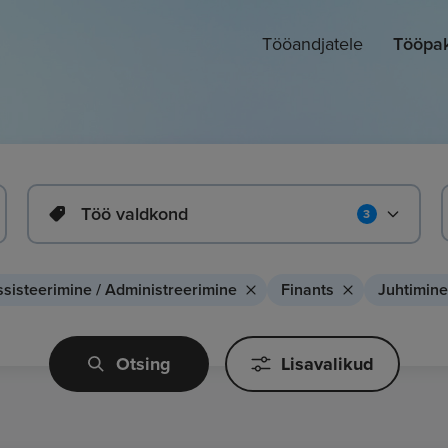
Tööandjatele
Tööpa
Töö valdkond
3
sisteerimine / Administreerimine
Finants
Juhtimine
Otsing
Lisavalikud