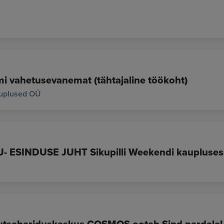
imi vahetusevanemat (tähtajaline töökoht)
auplused OÜ
ESINDUSE JUHT Sikupilli Weekendi kaupluses