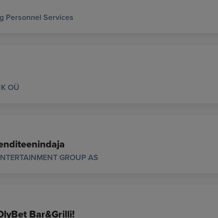
g Personnel Services
K OÜ
enditeenindaja
ENTERTAINMENT GROUP AS
OlyBet Bar&Grilli!