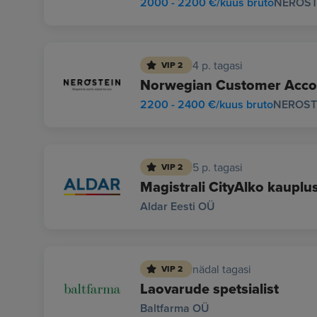
2000 - 2200 €/kuus bruto
NEROST
4 p. tagasi
VIP 2
Norwegian Customer Acco
2200 - 2400 €/kuus bruto
NEROST
5 p. tagasi
VIP 2
Magistrali CityAlko kauplu
Aldar Eesti OÜ
nädal tagasi
VIP 2
Laovarude spetsialist
Baltfarma OÜ