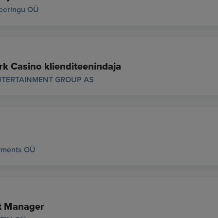
teeringu OÜ
k Casino klienditeenindaja
NTERTAINMENT GROUP AS
yments OÜ
t Manager