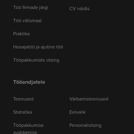
Töö firmade järgi
CV näidis
Töö välismaal
Praktika
Hooajatöö ja ajutine töö
Tööpakkumiste otsing
Tööandjatele
Teenused
Värbamisteenused
Statistika
Eelvalik
Tööpakkumise
Personaliotsing
avaldamine