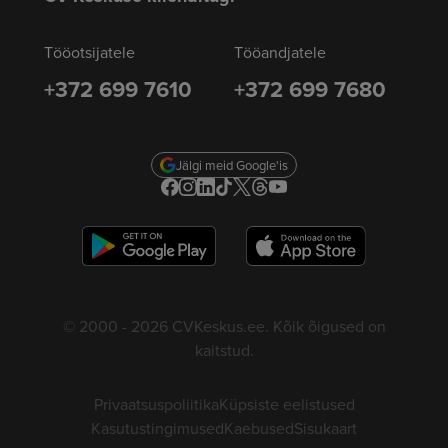
Tööotsijatele
Tööandjatele
+372 699 7610
+372 699 7680
Jälgi meid Google'is
© 2000 - 2026 CVKeskus.ee. Kõik õigused on
kaitstud.
Privaatsuspoliitika
Küpsiste eelistused
Kasutustingimused
Kaebused
Sisukaart