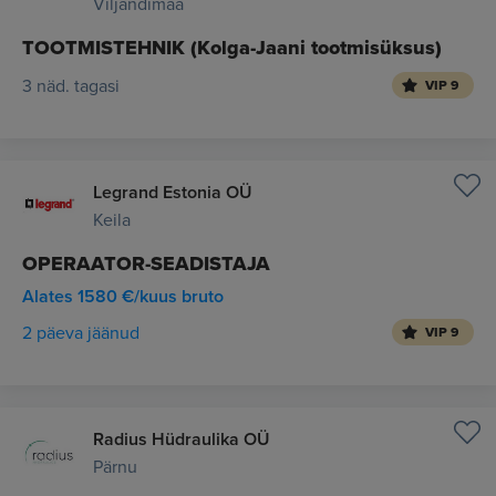
Viljandimaa
TOOTMISTEHNIK (Kolga-Jaani tootmisüksus)
3 näd. tagasi
VIP 9
Legrand Estonia OÜ
Keila
OPERAATOR-SEADISTAJA
Alates 1580 €/kuus bruto
2 päeva jäänud
VIP 9
Radius Hüdraulika OÜ
Pärnu