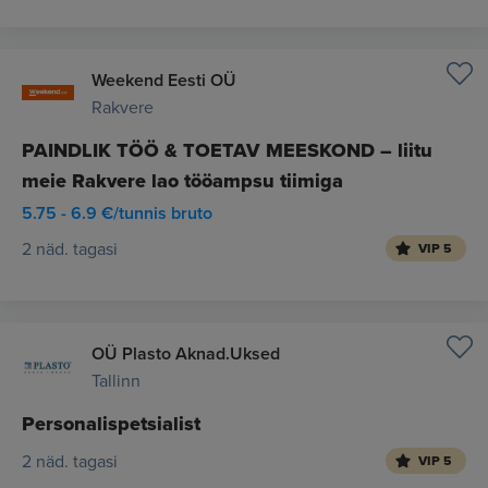
Weekend Eesti OÜ
Rakvere
PAINDLIK TÖÖ & TOETAV MEESKOND – liitu
meie Rakvere lao tööampsu tiimiga
5.75 - 6.9 €/tunnis bruto
2 näd. tagasi
VIP 5
OÜ Plasto Aknad.Uksed
Tallinn
Personalispetsialist
2 näd. tagasi
VIP 5