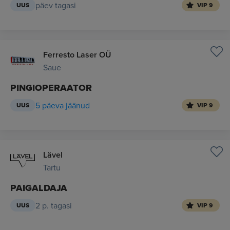
päev tagasi
UUS
VIP 9
Ferresto Laser OÜ
Saue
PINGIOPERAATOR
5 päeva jäänud
UUS
VIP 9
Lävel
Tartu
PAIGALDAJA
2 p. tagasi
UUS
VIP 9