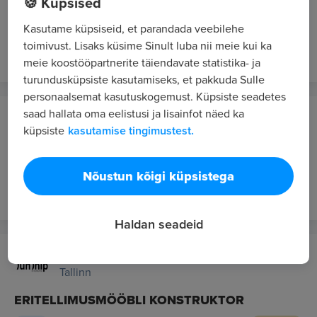
🍪 Küpsised
PRODUCTION OPERATOR
Kasutame küpsiseid, et parandada veebilehe
toimivust. Lisaks küsime Sinult luba nii meie kui ka
päev tagasi
UUS
VIP 9
meie koostööpartnerite täiendavate statistika- ja
turundusküpsiste kasutamiseks, et pakkuda Sulle
personaalsemat kasutuskogemust. Küpsiste seadetes
saad hallata oma eelistusi ja lisainfot näed ka
Pala Petfoods Estonia OÜ
küpsiste
kasutamise tingimustest.
Rae
SHIFT SUPERVISOR
Nõustun kõigi küpsistega
päev tagasi
UUS
VIP 9
Haldan seadeid
Sunship OÜ
Tallinn
ERITELLIMUSMÖÖBLI KONSTRUKTOR