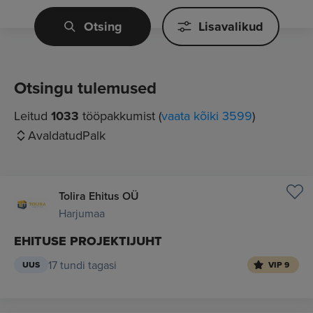
Otsing
Lisavalikud
Otsingu tulemused
Leitud
1033
tööpakkumist (
vaata kõiki 3599
)
Avaldatud
Palk
Tolira Ehitus OÜ
Harjumaa
EHITUSE PROJEKTIJUHT
17 tundi tagasi
UUS
VIP 9