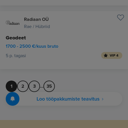
Radiaan OÜ
Rae / Hübriid
Geodeet
1700 - 2500 €/kuus bruto
5 p. tagasi
VIP 4
1
2
3
...
35
Loo tööpakkumiste teavitus