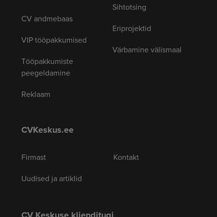
Sihtotsing
CV andmebaas
Eriprojektid
VIP tööpakkumised
Värbamine välismaal
Tööpakkumiste
peegeldamine
Reklaam
CVKeskus.ee
Firmast
Kontakt
Uudised ja artiklid
CV Keskuse klienditugi