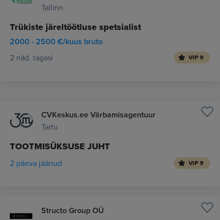
Tallinn
Trükiste järeltöötluse spetsialist
2000 - 2500 €/kuus bruto
2 näd. tagasi
VIP 9
CVKeskus.ee Värbamisagentuur
Tartu
TOOTMISÜKSUSE JUHT
2 päeva jäänud
VIP 9
Structo Group OÜ