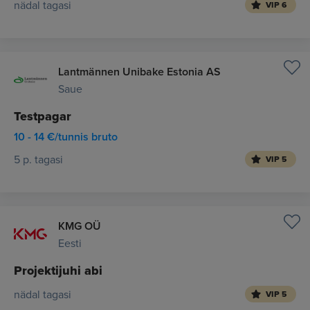
nädal tagasi
VIP 6
Lantmännen Unibake Estonia AS
Saue
Testpagar
10 - 14 €/tunnis bruto
5 p. tagasi
VIP 5
KMG OÜ
Eesti
Projektijuhi abi
nädal tagasi
VIP 5