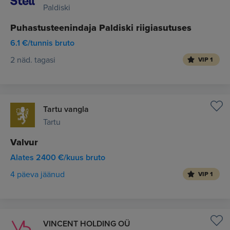
Paldiski
Puhastusteenindaja Paldiski riigiasutuses
6.1 €/tunnis bruto
2 näd. tagasi
VIP 1
Tartu vangla
Tartu
Valvur
Alates 2400 €/kuus bruto
4 päeva jäänud
VIP 1
VINCENT HOLDING OÜ