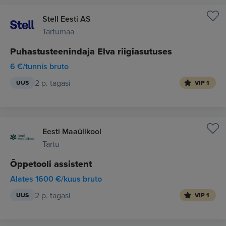
Stell Eesti AS
Tartumaa
Puhastusteenindaja Elva riigiasutuses
6 €/tunnis bruto
2 p. tagasi
UUS
VIP 1
Eesti Maaülikool
Tartu
Õppetooli assistent
Alates 1600 €/kuus bruto
2 p. tagasi
UUS
VIP 1