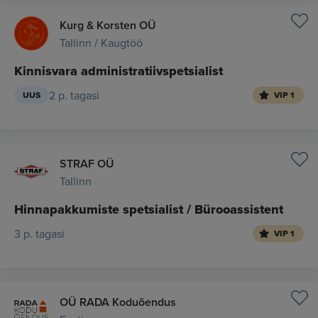
Kurg & Korsten OÜ
Tallinn / Kaugtöö
Kinnisvara administratiivspetsialist
2 p. tagasi
UUS
VIP 1
STRAF OÜ
Tallinn
Hinnapakkumiste spetsialist / Bürooassistent
3 p. tagasi
VIP 1
OÜ RADA Koduõendus