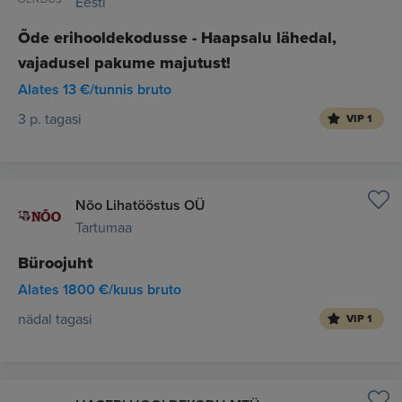
Eesti
Õde erihooldekodusse - Haapsalu lähedal,
vajadusel pakume majutust!
Alates 13 €/tunnis bruto
3 p. tagasi
VIP 1
Nõo Lihatööstus OÜ
Tartumaa
Büroojuht
Alates 1800 €/kuus bruto
nädal tagasi
VIP 1