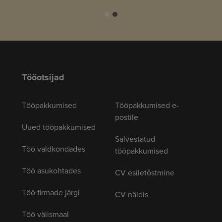
Tööotsijad
Tööpakkumised
Tööpakkumised e-
postile
Uued tööpakkumised
Salvestatud
Töö valdkondades
tööpakkumised
Töö asukohtades
CV esiletõstmine
Töö firmade järgi
CV näidis
Töö välismaal