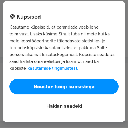
Private Family Recruitment
Tallinn
🍪 Küpsised
Household manager / Family Assistant
Kasutame küpsiseid, et parandada veebilehe
toimivust. Lisaks küsime Sinult luba nii meie kui ka
2500 - 3500 €/kuus bruto
meie koostööpartnerite täiendavate statistika- ja
5 p. tagasi
VIP 4
turundusküpsiste kasutamiseks, et pakkuda Sulle
personaalsemat kasutuskogemust. Küpsiste seadetes
saad hallata oma eelistusi ja lisainfot näed ka
küpsiste
kasutamise tingimustest.
OLYMPIC ENTERTAINMENT GROUP AS
Tallinn
Nõustun kõigi küpsistega
Nautica Olympic Casino klienditeenindaja
6.75 - 7.4 €/tunnis bruto
Haldan seadeid
nädal tagasi
VIP 3