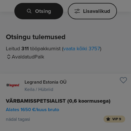
Otsing
Lisavalikud
Otsingu tulemused
Leitud
311
tööpakkumist (
vaata kõiki 3757
)
Avaldatud
Palk
Legrand Estonia OÜ
Keila / Hübriid
VÄRBAMISSPETSIALIST (0,6 koormusega)
Alates 1650 €/kuus bruto
nädal tagasi
VIP 9