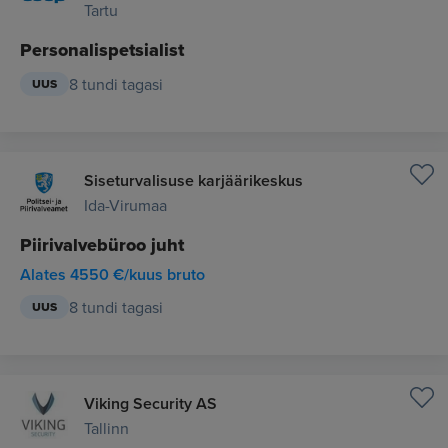
Tartu
Personalispetsialist
8 tundi tagasi
UUS
Siseturvalisuse karjäärikeskus
Ida-Virumaa
Piirivalvebüroo juht
Alates 4550 €/kuus bruto
8 tundi tagasi
UUS
Viking Security AS
Tallinn