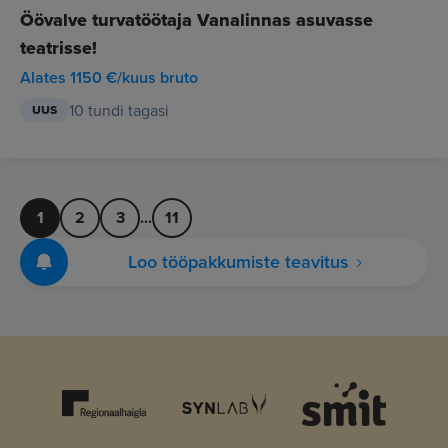
Öövalve turvatöötaja Vanalinnas asuvasse
teatrisse!
Alates 1150 €/kuus bruto
10 tundi tagasi
UUS
1
2
3
...
11
Loo tööpakkumiste teavitus