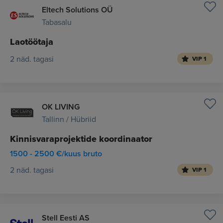
Eltech Solutions OÜ
Tabasalu
Laotöötaja
2 näd. tagasi
VIP 1
OK LIVING
Tallinn / Hübriid
Kinnisvaraprojektide koordinaator
1500 - 2500 €/kuus bruto
2 näd. tagasi
VIP 1
Stell Eesti AS