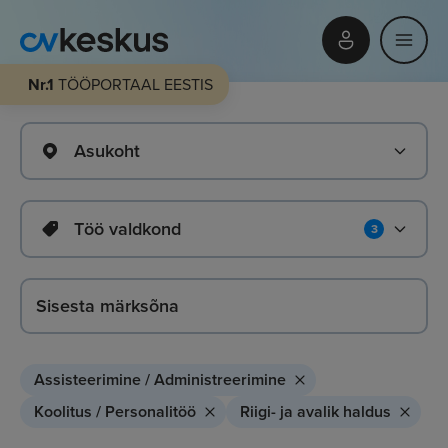
Nr.1
TÖÖPORTAAL EESTIS
Asukoht
Töö valdkond
3
Assisteerimine / Administreerimine
Koolitus / Personalitöö
Riigi- ja avalik haldus