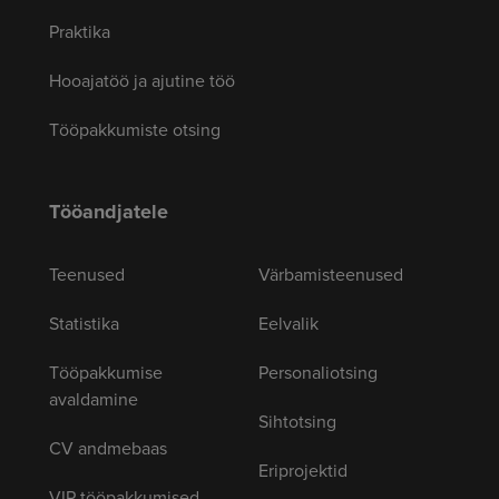
Praktika
Hooajatöö ja ajutine töö
Tööpakkumiste otsing
Tööandjatele
Teenused
Värbamisteenused
Statistika
Eelvalik
Tööpakkumise
Personaliotsing
avaldamine
Sihtotsing
CV andmebaas
Eriprojektid
VIP tööpakkumised