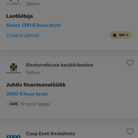
Tallinn
Laotöötaja
Alates 1391 €/kuus bruto
3 päeva jäänud
VIP 1
Siseturvalisuse karjäärikeskus
Tallinn
Juhtiv finantsanalüütik
3500 €/kuus bruto
6 tundi tagasi
UUS
Coop Eesti Keskühistu